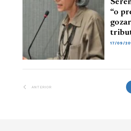
Serem
“o pr
goza
tribu
17/09/20
ANTERIOR