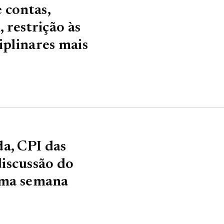
 contas,
, restrição às
iplinares mais
a, CPI das
iscussão do
xima semana