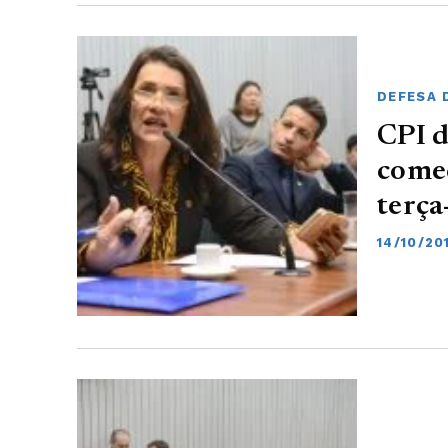
DEFESA 
CPI d
começ
terça
14/10/20