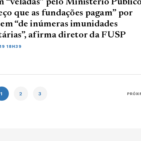
 “veladas” pelo Ministério Público
eço que as fundações pagam” por
rem “de inúmeras imunidades
tárias”, afirma diretor da FUSP
19 18H39
1
2
3
PRÓXI