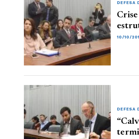
DEFESA 
Crise
estru
10/10/20
DEFESA 
“Calv
term