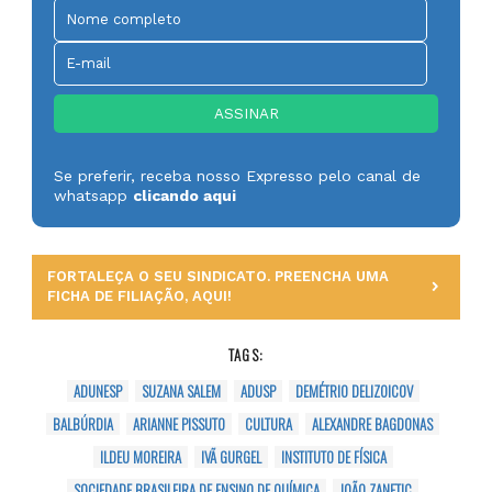
Se preferir, receba nosso Expresso pelo canal de
whatsapp
clicando aqui
FORTALEÇA O SEU SINDICATO. PREENCHA UMA
FICHA DE FILIAÇÃO, AQUI!
TAGS:
ADUNESP
SUZANA SALEM
ADUSP
DEMÉTRIO DELIZOICOV
BALBÚRDIA
ARIANNE PISSUTO
CULTURA
ALEXANDRE BAGDONAS
ILDEU MOREIRA
IVÃ GURGEL
INSTITUTO DE FÍSICA
SOCIEDADE BRASILEIRA DE ENSINO DE QUÍMICA
JOÃO ZANETIC