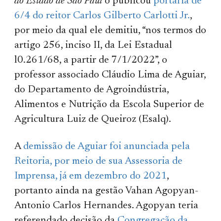
do Estado de São Paul
o publicou
portaria de
6/4 do reitor Carlos Gilberto Carlotti Jr.
,
por meio da qual ele demitiu, “nos termos do
artigo 256, inciso II, da Lei Estadual
l0.261/68, a partir de 7/1/2022”, o
professor associado Cláudio Lima de Aguiar,
do Departamento de Agroindústria,
Alimentos e Nutrição da Escola Superior de
Agricultura Luiz de Queiroz (Esalq).
A
demissão de Aguiar foi anunciada pela
Reitoria, por meio de sua Assessoria de
Imprensa, já em dezembro do 2021
,
portanto ainda na gestão Vahan Agopyan-
Antonio Carlos Hernandes. Agopyan teria
referendado decisão da
Congregação da