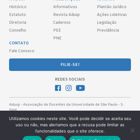
Histórico
Informativos
Plantão Jurídico
Estatuto
Revista Adusp
Ações coletivas
Diretoria
Cadernos
Legislação
Conselho
PEE
Previdência
PNE
CONTATO
Fale Conosco
FILIE-SE!
REDES SOCIAIS
Adusp - Associação de Docentes da Universidade de São Paulo - S.
Sind.
Av. Prof. Almeida Prado, 1366 - São Paulo, SP - CEP 05508-070
Utilizamos cookies neste site. Você pode decidir se aceita seu
uso ou não, mas alertamos que a recusa pode limitar as
Telefones: (11) 3091-4465 / 66 ● (11) 3813-5573 ● (11) 3815-9245 ●
funcionalidades que o site oferece.
(11) 3814-1715 ● (11) 3032-5950
Desenvolvido pela
OKN Group.