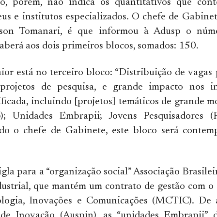
o, porém, não indica os quantitativos que con
us e institutos especializados. O chefe de Gabinet
rson Tomanari, é que informou à Adusp o núme
aberá aos dois primeiros blocos, somados: 150.
or está no terceiro bloco: “Distribuição de vagas
projetos de pesquisa, e grande impacto nos in
ficada, incluindo [projetos] temáticos de grande m
); Unidades Embrapii; Jovens Pesquisadores (F
ndo o chefe de Gabinete, este bloco será conte
igla para a “organização social” Associação Brasilei
dustrial, que mantém um contrato de gestão com o
ologia, Inovações e Comunicações (MCTIC). De
de Inovação (Auspin), as “unidades Embrapii” 