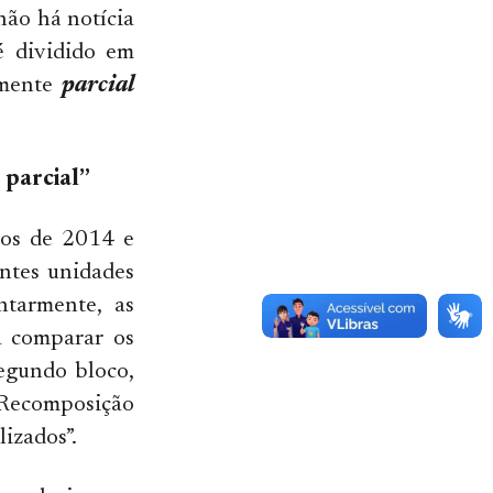
não há notícia
é dividido em
amente
parcial
 parcial”
nos de 2014 e
ntes unidades
ntarmente, as
a comparar os
segundo bloco,
“Recomposição
izados”.