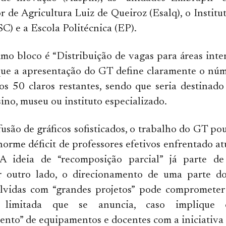
r de Agricultura Luiz de Queiroz (Esalq), o Institut
SC) e a Escola Politécnica (EP).
imo bloco é “Distribuição de vagas para áreas inter
que a apresentação do GT define claramente o núm
aos 50 claros restantes, sendo que seria destinad
ino, museu ou instituto especializado.
usão de gráficos sofisticados, o trabalho do GT po
norme déficit de professores efetivos enfrentado a
 A ideia de “recomposição parcial” já parte 
r outro lado, o direcionamento de uma parte do
lvidas com “grandes projetos” pode compromete
o limitada que se anuncia, caso implique 
nto” de equipamentos e docentes com a iniciativa