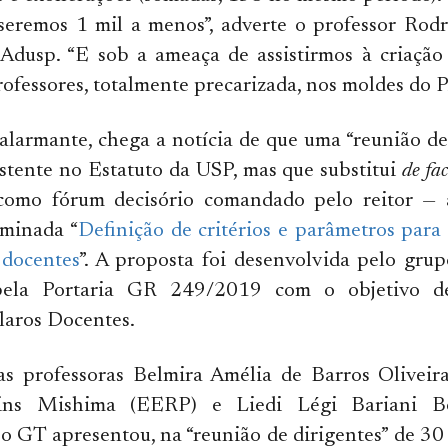
seremos 1 mil a menos”, adverte o professor Rodr
 Adusp. “E sob a ameaça de assistirmos à criaçã
rofessores, totalmente precarizada, nos moldes do 
alarmante, chega a notícia de que uma “reunião de
istente no Estatuto da USP, mas que substitui
de fac
 como fórum decisório comandado pelo reitor —
minada “
Definição de critérios e parâmetros para 
 docentes
”. A proposta foi desenvolvida pelo gru
pela Portaria GR 249/2019 com o objetivo de
laros Docentes.
s professoras Belmira Amélia de Barros Oliveir
ins Mishima (EERP) e Liedi Légi Bariani Be
o GT apresentou, na “reunião de dirigentes” de 3