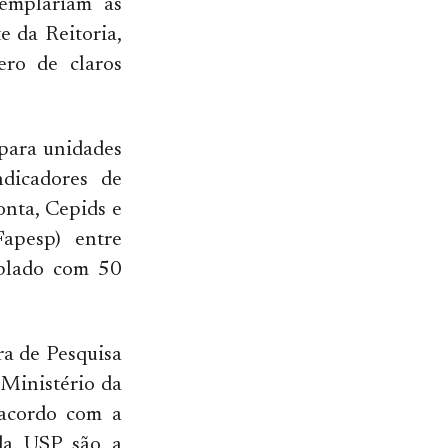
templariam as
e da Reitoria,
ro de claros
 para unidades
dicadores de
onta, Cepids e
apesp) entre
mplado com 50
ra de Pesquisa
 Ministério da
 acordo com a
da USP são a