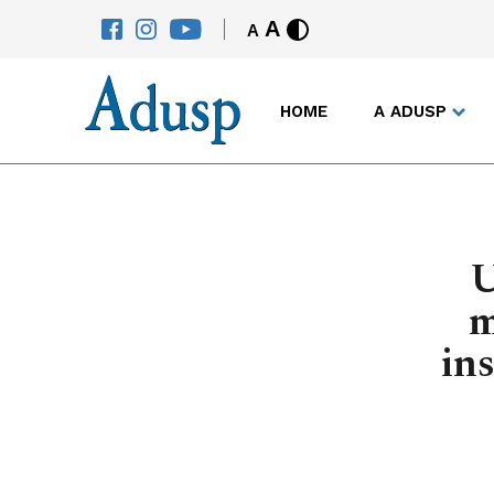
A
A
HOME
A ADUSP
U
m
ins