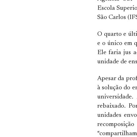
Escola Superio
São Carlos (IF
O quarto e últ
e o único em 
Ele faria jus 
unidade de ens
Apesar da prof
à solução do e
universidade.
rebaixado. Po
unidades envo
recomposiçã
“compartilhame