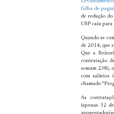
Levantamento d
folha de paga
de redução do
USP caiu para 
Quando se com
de 2014, que e
Que a Reitori
contratação d
somam 238), o
com salários 
chamado “Prog
As contrataç
(apenas 32 de
aposentadorias