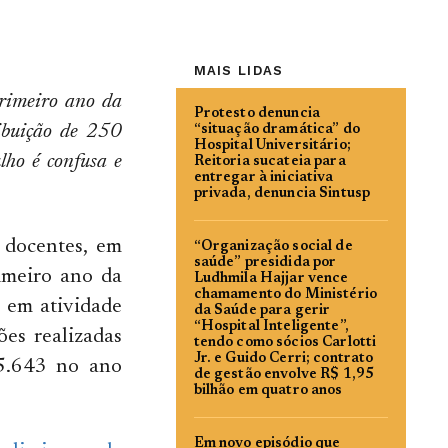
MAIS LIDAS
primeiro ano da
Protesto denuncia
ibuição de 250
“situação dramática” do
Hospital Universitário;
lho é confusa e
Reitoria sucateia para
entregar à iniciativa
privada, denuncia Sintusp
 docentes, em
“Organização social de
saúde” presidida por
imeiro ano da
Ludhmila Hajjar vence
chamamento do Ministério
 em atividade
da Saúde para gerir
“Hospital Inteligente”,
es realizadas
tendo como sócios Carlotti
Jr. e Guido Cerri; contrato
 5.643 no ano
de gestão envolve R$ 1,95
bilhão em quatro anos
Em novo episódio que