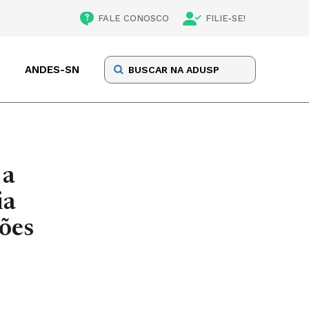
FALE CONOSCO
FILIE-SE!
ANDES-SN
 a
ia
ções