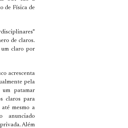
o de Física de
disciplinares”
ero de claros.
o um claro por
uco acrescenta
tualmente pela
de um patamar
s claros para
r até mesmo a
o anunciado
 privada. Além