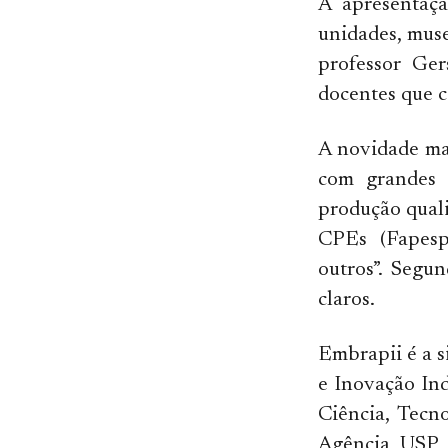
A apresentaçã
unidades, muse
professor Ge
docentes que c
A novidade mai
com grandes 
produção quali
CPEs (Fapesp
outros”. Segu
claros.
Embrapii é a s
e Inovação In
Ciência, Tecn
Agência USP 