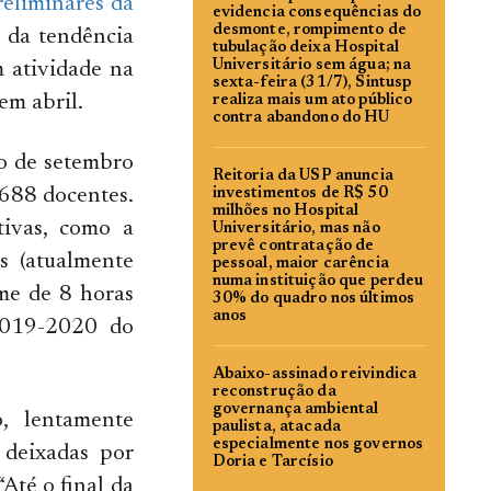
reliminares da
evidencia consequências do
desmonte, rompimento de
e da tendência
tubulação deixa Hospital
Universitário sem água; na
 atividade na
sexta-feira (31/7), Sintusp
em abril.
realiza mais um ato público
contra abandono do HU
o de setembro
Reitoria da USP anuncia
 688 docentes.
investimentos de R$ 50
milhões no Hospital
tivas, como a
Universitário, mas não
prevê contratação de
s (atualmente
pessoal, maior carência
numa instituição que perdeu
me de 8 horas
30% do quadro nos últimos
anos
 2019-2020 do
Abaixo-assinado reivindica
reconstrução da
governança ambiental
, lentamente
paulista, atacada
especialmente nos governos
 deixadas por
Doria e Tarcísio
Até o final da