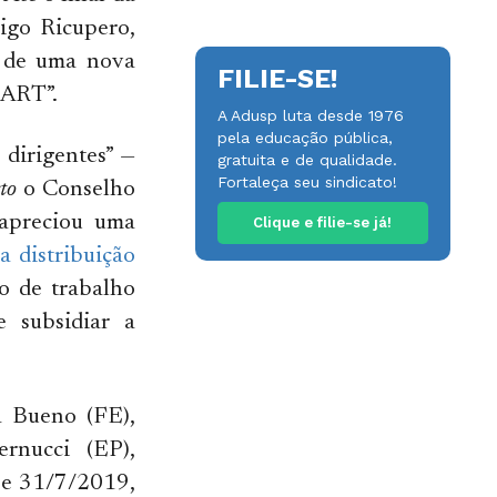
igo Ricupero,
o de uma nova
FILIE-SE!
PART”.
A Adusp luta desde 1976
pela educação pública,
 dirigentes” —
gratuita e de qualidade.
Fortaleça seu sindicato!
to
o Conselho
 apreciou uma
Clique e filie-se já!
a distribuição
po de trabalho
 subsidiar a
a Bueno (FE),
rnucci (EP),
0 e 31/7/2019,