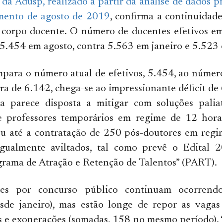
a Adusp, realizado a partir da análise de dados p
mento de agosto de 2019
, confirma a continuidad
 corpo docente. O número de docentes efetivos em
5.454 em agosto, contra 5.563 em janeiro e 5.523 
para o número atual de efetivos, 5.454, ao númer
ra de 6.142, chega-se ao impressionante déficit de
a parece disposta a mitigar com soluções palia
e professores temporários em regime de 12 hora
u até a contratação de 250 pós-doutores em regi
igualmente aviltados, tal como prevê o Edital
rama de Atração e Retenção de Talentos” (PART).
ões por concurso público continuam ocorrendo
sde janeiro), mas estão longe de repor as vagas
 e exonerações (somadas, 158 no mesmo período). “