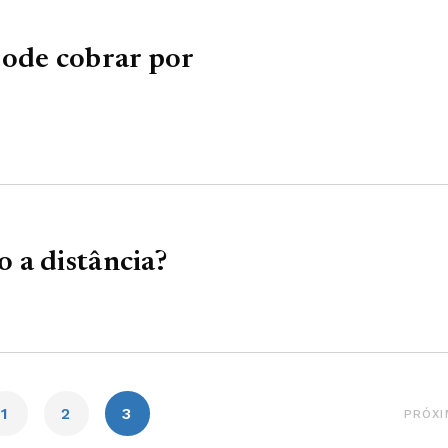
pode cobrar por
 a distância?
1
2
3
PRÓXI