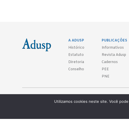
A ADUSP
PUBLICAÇÕES
Histórico
Informativos
Estatuto
Revista Adusp
Diretoria
Cadernos
Conselho
PEE
PNE
Adusp - Associação de Docentes da Universidade de São Paulo - S. 
Utilizamos cookies neste site. Você pode 
Av. Prof. Almeida Prado, 1366 - São Paulo, SP - CEP 05508-070
Telefones: (11) 3091-4465 / 66 ● (11) 3813-5573 ● (11) 3815-9245