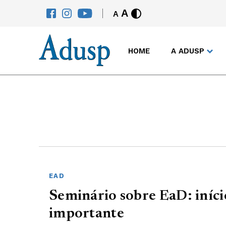
A
A
HOME
A ADUSP
EAD
Seminário sobre EaD: iníci
importante