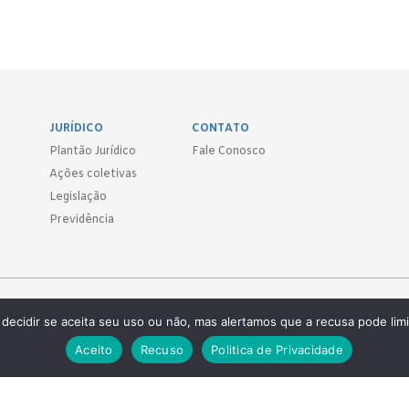
JURÍDICO
CONTATO
Plantão Jurídico
Fale Conosco
Ações coletivas
Legislação
Previdência
Sind.
decidir se aceita seu uso ou não, mas alertamos que a recusa pode limi
 ● (11) 3814-1715 ● (11) 3032-5950
Aceito
Recuso
Politica de Privacidade