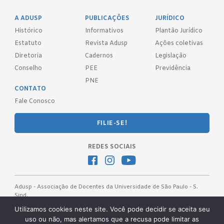
A ADUSP
PUBLICAÇÕES
JURÍDICO
Histórico
Informativos
Plantão Jurídico
Estatuto
Revista Adusp
Ações coletivas
Diretoria
Cadernos
Legislação
Conselho
PEE
Previdência
PNE
CONTATO
Fale Conosco
FILIE-SE!
REDES SOCIAIS
Adusp - Associação de Docentes da Universidade de São Paulo - S.
Sind.
Av. Prof. Almeida Prado, 1366 - São Paulo, SP - CEP 05508-070
Utilizamos cookies neste site. Você pode decidir se aceita seu
uso ou não, mas alertamos que a recusa pode limitar as
Telefones: (11) 3091-4465 / 66 ● (11) 3813-5573 ● (11) 3815-9245 ●