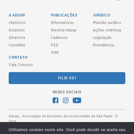
A ADUSP
PUBLICAÇÕES
JURÍDICO
Histórico
Informativos
Plantão Jurídico
Estatuto
Revista Adusp
Ações coletivas
Diretoria
Cadernos
Legislação
Conselho
PEE
Previdência
PNE
CONTATO
Fale Conosco
FILIE-SE!
REDES SOCIAIS
Adusp - Associação de Docentes da Universidade de São Paulo - S.
Sind.
Av. Prof. Almeida Prado, 1366 - São Paulo, SP - CEP 05508-070
Utilizamos cookies neste site. Você pode decidir se aceita seu