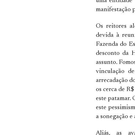
uma entidade 
manifestação 
Os reitores a
devida à reun
Fazenda do Est
desconto da H
assunto. Fomos
vinculação d
arrecadação d
os cerca de R$
este patamar. 
este pessimism
a sonegação e 
Aliás, as a