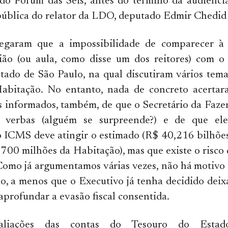
do Fórum das Seis, antes do término da audiência
pública do relator da LDO, deputado Edmir Chedid
legaram que a impossibilidade de comparecer à 
ião (ou aula, como disse um dos reitores) com o 
ado de São Paulo, na qual discutiram vários tema
abitação. No entanto, nada de concreto acertar
 informados, também, de que o Secretário da Faze
e verbas (alguém se surpreende?) e de que el
o ICMS deve atingir o estimado (R$ 40,216 bilhõe
 700 milhões da Habitação), mas que existe o risco 
Como já argumentamos várias vezes, não há motivo
o, a menos que o Executivo já tenha decidido deixa
aprofundar a evasão fiscal consentida.
valiações das contas do Tesouro do Estado