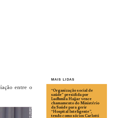
MAIS LIDAS
iação entre o
“Organização social de
saúde” presidida por
Ludhmila Hajjar vence
chamamento do Ministério
da Saúde para gerir
“Hospital Inteligente”,
tendo como sócios Carlotti