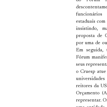
do Fórum re
descontentam
funcionário
estaduais com 
insistindo,
proposta de 0
por uma de ou
Em seguida, 
Fórum manifes
seus represent
o Cruesp atue
universidades
reitores da U
Orçamento (Al
representar. O