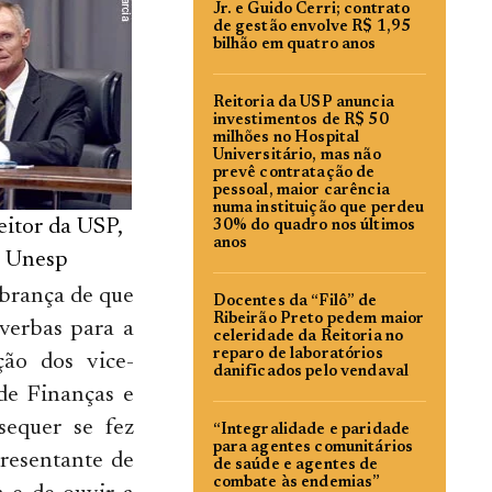
Jr. e Guido Cerri; contrato
de gestão envolve R$ 1,95
bilhão em quatro anos
Reitoria da USP anuncia
investimentos de R$ 50
milhões no Hospital
Universitário, mas não
prevê contratação de
pessoal, maior carência
numa instituição que perdeu
eitor da USP,
30% do quadro nos últimos
anos
a Unesp
obrança de que
Docentes da “Filô” de
Ribeirão Preto pedem maior
verbas para a
celeridade da Reitoria no
reparo de laboratórios
ção dos vice-
danificados pelo vendaval
de Finanças e
sequer se fez
“Integralidade e paridade
para agentes comunitários
presentante de
de saúde e agentes de
combate às endemias”