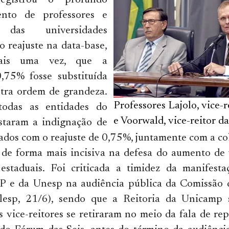
gistrou o profundo
ento de professores e
s das universidades
o reajuste na data-base,
 mais uma vez, que a
,75% fosse substituída
tra ordem de grandeza.
Professores Lajolo, vice-r
todas as entidades do
e Voorwald, vice-reitor d
taram a indignação de
ados com o reajuste de 0,75%, juntamente com a c
 de forma mais incisiva na defesa do aumento de 
 estaduais. Foi criticada a timidez da manifesta
SP e da Unesp na audiência pública da Comissão 
esp, 21/6), sendo que a Reitoria da Unicamp 
s vice-reitores se retiraram no meio da fala de re