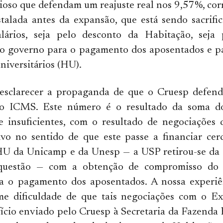
ioso que defendam um reajuste real nos 9,57%, co
talada antes da expansão, que está sendo sacrific
lários, seja pelo desconto da Habitação, seja 
do governo para o pagamento dos aposentados e pa
niversitários (HU).
esclarecer a propaganda de que o Cruesp defen
o ICMS. Este número é o resultado da soma d
 insuficientes, com o resultado de negociações 
vo no sentido de que este passe a financiar ce
HU da Unicamp e da Unesp — a USP retirou-se da
a questão — com a obtenção de compromisso do 
ra o pagamento dos aposentados. A nossa experiên
me dificuldade de que tais negociações com o Ex
ofício enviado pelo Cruesp à Secretaria da Fazenda