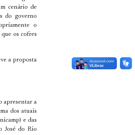
um cenário de
ios do governo
opriamente o
 que os cofres
eve a proposta
p apresentar a
ma dos atuais
nicamp) e das
o José do Rio