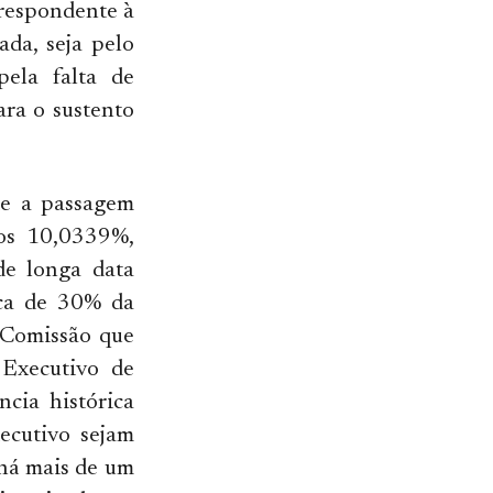
rrespondente à
ada, seja pelo
pela falta de
ra o sustento
de a passagem
os 10,0339%,
de longa data
rca de 30% da
 Comissão que
Executivo de
cia histórica
ecutivo sejam
 há mais de um