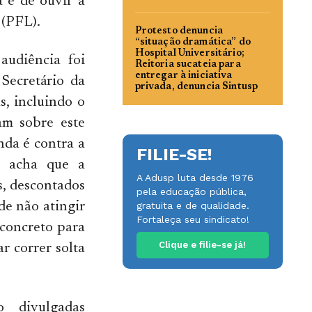
 e de ouvir a
 (PFL).
Protesto denuncia
“situação dramática” do
Hospital Universitário;
audiência foi
Reitoria sucateia para
entregar à iniciativa
Secretário da
privada, denuncia Sintusp
s, incluindo o
am sobre este
nda é contra a
FILIE-SE!
e acha que a
A Adusp luta desde 1976
s, descontados
pela educação pública,
de não atingir
gratuita e de qualidade.
Fortaleça seu sindicato!
 concreto para
Clique e filie-se já!
r correr solta
 divulgadas