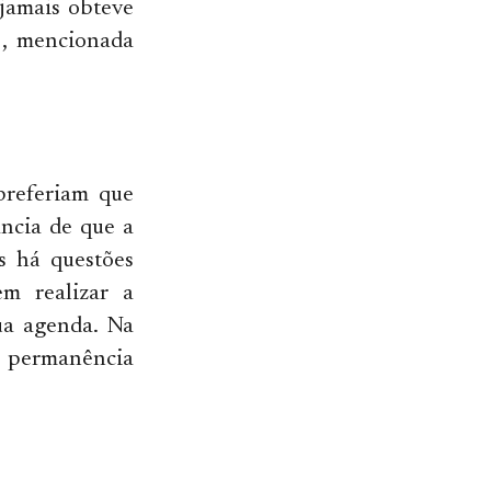
 jamais obteve
6, mencionada
preferiam que
ncia de que a
s há questões
m realizar a
ua agenda. Na
 permanência