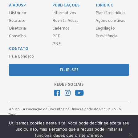
A ADUSP
PUBLICAÇÕES
JURÍDICO
Histórico
Informativos
Plantão Jurídico
Estatuto
Revista Adusp
Ações coletivas
Diretoria
Cadernos
Legislação
Conselho
PEE
Previdência
PNE
CONTATO
Fale Conosco
FILIE-SE!
REDES SOCIAIS
Adusp - Associação de Docentes da Universidade de São Paulo - S.
Sind.
Av. Prof. Almeida Prado, 1366 - São Paulo, SP - CEP 05508-070
Utilizamos cookies neste site. Você pode decidir se aceita seu
uso ou não, mas alertamos que a recusa pode limitar as
Telefones: (11) 3091-4465 / 66 ● (11) 3813-5573 ● (11) 3815-9245 ●
funcionalidades que o site oferece.
(11) 3814-1715 ● (11) 3032-5950