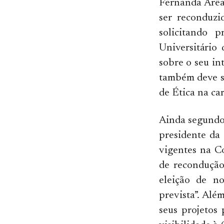
Fernanda Arêa
ser reconduzi
solicitando 
Universitário
sobre o seu in
também deve se
de Ética na car
Ainda segundo
presidente da
vigentes na Co
de recondução
eleição de n
prevista”. Alé
seus projetos