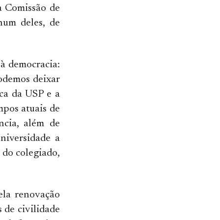
da Comissão de
um deles, de
 à democracia:
odemos deixar
ica da USP e a
mpos atuais de
ncia, além de
niversidade a
 do colegiado,
pela renovação
 de civilidade