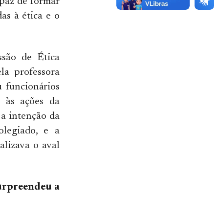
apaz de formar
as à ética e o
ssão de Ética
ela professora
u funcionários
 às ações da
 a intenção da
olegiado, e a
alizava o aval
urpreendeu a