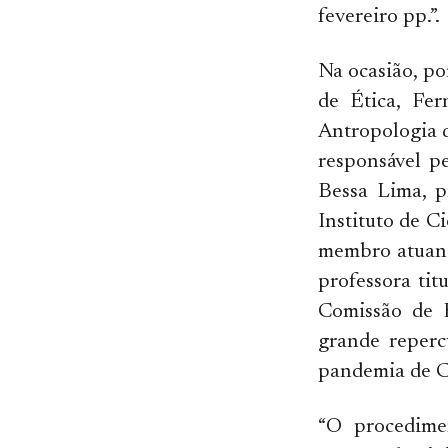
fevereiro pp.”.
Na ocasião, po
de Ética, Fer
Antropologia 
responsável p
Bessa Lima, p
Instituto de C
membro atuant
professora ti
Comissão de 
grande reperc
pandemia de C
“O procedime