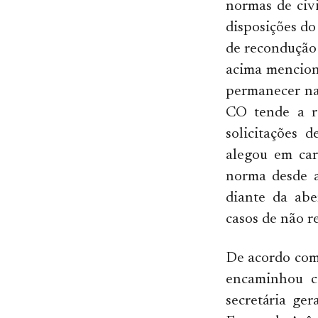
normas de civi
disposições do
de recondução
acima mencion
permanecer nas
CO tende a r
solicitações 
alegou em car
norma desde a
diante da abe
casos de não r
De acordo com 
encaminhou ca
secretária ge