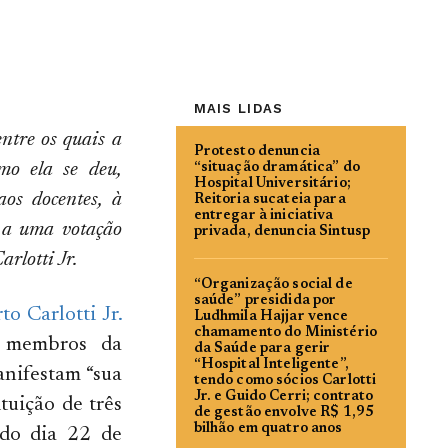
MAIS LIDAS
entre os quais a
Protesto denuncia
mo ela se deu,
“situação dramática” do
Hospital Universitário;
aos docentes, à
Reitoria sucateia para
entregar à iniciativa
u a uma votação
privada, denuncia Sintusp
rlotti Jr.
“Organização social de
saúde” presidida por
to Carlotti Jr.
Ludhmila Hajjar vence
chamamento do Ministério
s membros da
da Saúde para gerir
“Hospital Inteligente”,
nifestam “sua
tendo como sócios Carlotti
Jr. e Guido Cerri; contrato
tuição de três
de gestão envolve R$ 1,95
bilhão em quatro anos
 do dia 22 de