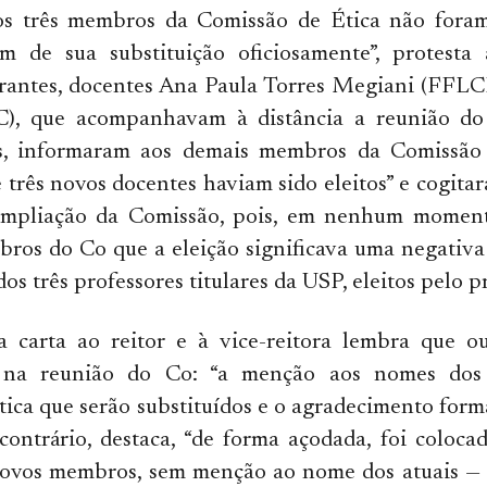
s três membros da Comissão de Ética não foram
 de sua substituição oficiosamente”, protesta 
egrantes, docentes Ana Paula Torres Megiani (FFL
C), que acompanhavam à distância a reunião d
s, informaram aos demais membros da Comissão
três novos docentes haviam sido eleitos” e cogit
ampliação da Comissão, pois, em nenhum moment
bros do Co que a eleição significava uma negativ
s três professores titulares da USP, eleitos pelo p
a carta ao reitor e à vice-reitora lembra que ou
a na reunião do Co: “a menção aos nomes do
ica que serão substituídos e o agradecimento form
 contrário, destaca, “de forma açodada, foi coloc
novos membros, sem menção ao nome dos atuais — 