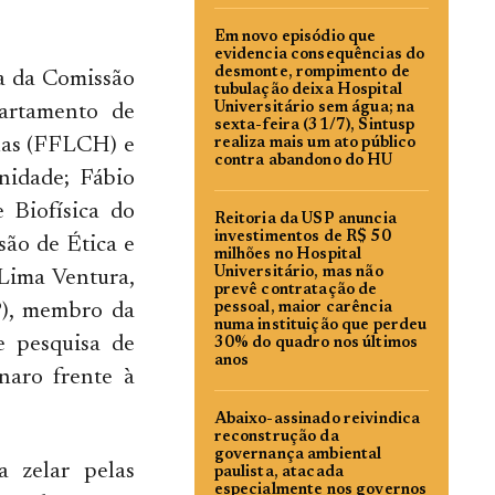
Em novo episódio que
evidencia consequências do
desmonte, rompimento de
ta da Comissão
tubulação deixa Hospital
Universitário sem água; na
partamento de
sexta-feira (31/7), Sintusp
anas (FFLCH) e
realiza mais um ato público
contra abandono do HU
nidade; Fábio
 Biofísica do
Reitoria da USP anuncia
investimentos de R$ 50
são de Ética e
milhões no Hospital
Universitário, mas não
Lima Ventura,
prevê contratação de
P), membro da
pessoal, maior carência
numa instituição que perdeu
 pesquisa de
30% do quadro nos últimos
anos
naro frente à
Abaixo-assinado reivindica
reconstrução da
governança ambiental
 zelar pelas
paulista, atacada
especialmente nos governos