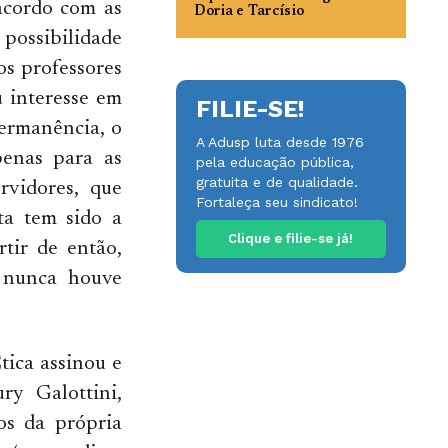
 acordo com as
Doria e Tarcísio
 possibilidade
s professores
 interesse em
FILIE-SE!
permanência, o
A Adusp luta desde 1976
enas para as
pela educação pública,
gratuita e de qualidade.
rvidores, que
Fortaleça seu sindicato!
ta tem sido a
Clique e filie-se já!
tir de então,
, nunca houve
tica assinou e
ry Galottini,
os da própria