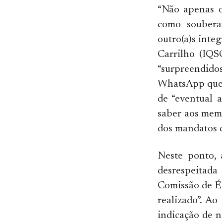
“Não apenas o
como souberam
outro(a)s int
Carrilho (IQS
“surpreendido
WhatsApp que 
de “eventual 
saber aos mem
dos mandatos do
Neste ponto, 
desrespeitad
Comissão de Ét
realizado”. Ao
indicação de 