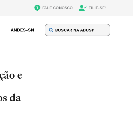
FALE CONOSCO
FILIE-SE!
ANDES-SN
ção e
os da