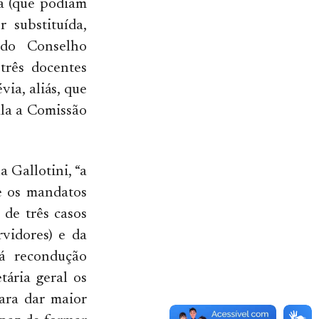
a (que podiam
r substituída,
 do Conselho
 três docentes
ia, aliás, que
ala a Comissão
 Gallotini, “a
e os mandatos
 de três casos
rvidores) e da
á recondução
tária geral os
para dar maior