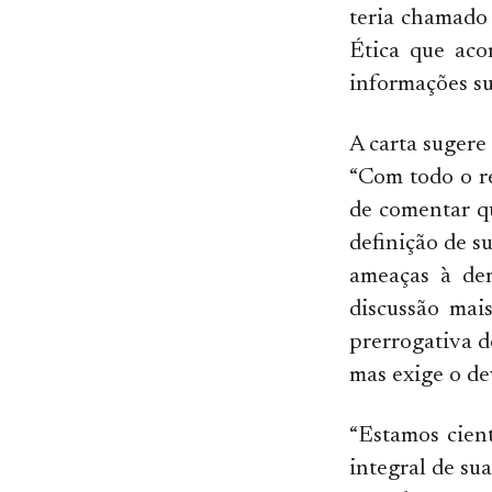
teria chamado
Ética que ac
informações su
A carta sugere
“Com todo o r
de comentar q
definição de s
ameaças à dem
discussão mai
prerrogativa d
mas exige o de
“Estamos cient
integral de su