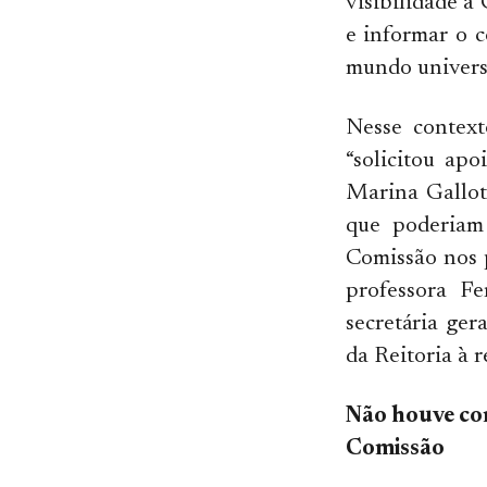
visibilidade à
e informar o c
mundo universi
Nesse context
“solicitou apo
Marina Gallot
que poderiam
Comissão nos p
professora Fe
secretária ger
da Reitoria à 
Não houve co
Comissão