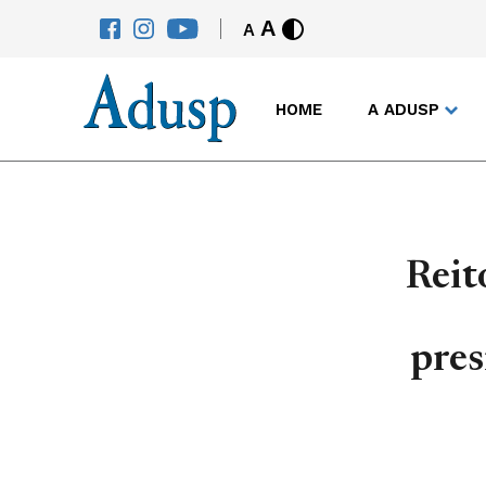
A
A
HOME
A ADUSP
Reit
pres