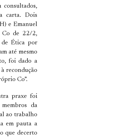
 consultados,
a carta. Dois
CH) e Emanuel
o Co de 22/2,
 de Ética por
aram até mesmo
o, foi dado a
a à recondução
róprio Co”.
tra praxe foi
s membros da
al ao trabalho
ada em pauta a
o que decerto