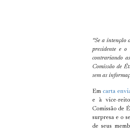
“Se a intenção d
presidente e o
contrariando as
Comissão de Éti
sem as informaçõ
Em
carta envi
e à vice-rei
Comissão de É
surpresa e o s
de seus membr