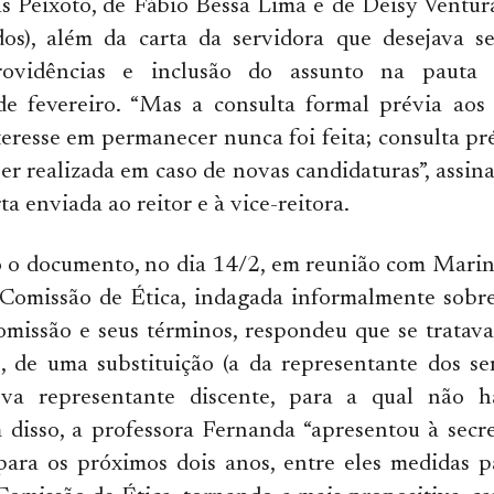
s Peixoto, de Fábio Bessa Lima e de Deisy Ventur
dos), além da carta da servidora que desejava se
providências e inclusão do assunto na pauta
 de fevereiro. “Mas a consulta formal prévia aos
teresse em permanecer nunca foi feita; consulta prév
r realizada em caso de novas candidaturas”, assin
ta enviada ao reitor e à vice-reitora.
 o documento, no dia 14/2, em reunião com Marina
 Comissão de Ética, indagada informalmente sobr
missão e seus términos, respondeu que se tratava
, de uma substituição (a da representante dos se
ova representante discente, para a qual não h
m disso, a professora Fernanda “apresentou à secre
 para os próximos dois anos, entre eles medidas 