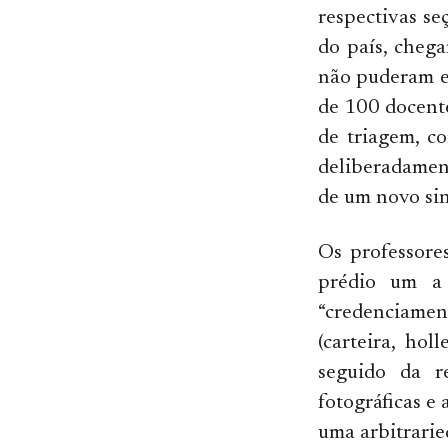
respectivas se
do país, cheg
não puderam e
de 100 docente
de triagem, c
deliberadament
de um novo sin
Os professore
prédio um a 
“credenciamen
(carteira, ho
seguido da r
fotográficas e
uma arbitrarie