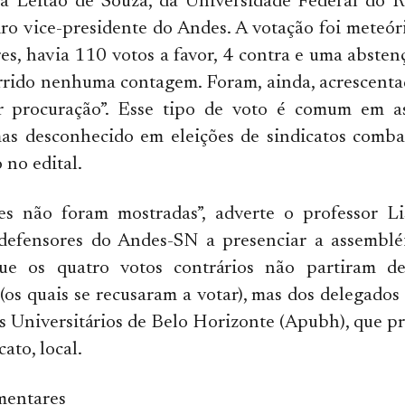
a Leitão de Souza, da Universidade Federal do 
ro vice-presidente do Andes. A votação foi meteór
es, havia 110 votos a favor, 4 contra e uma absten
rrido nenhuma contagem. Foram, ainda, acrescenta
or procuração”. Esse tipo de voto é comum em a
as desconhecido em eleições de sindicatos comba
 no edital.
es não foram mostradas”, adverte o professor L
defensores do Andes-SN a presenciar a assembléi
ue os quatro votos contrários não partiram d
os quais se recusaram a votar), mas dos delegados
s Universitários de Belo Horizonte (Apubh), que p
ato, local.
mentares