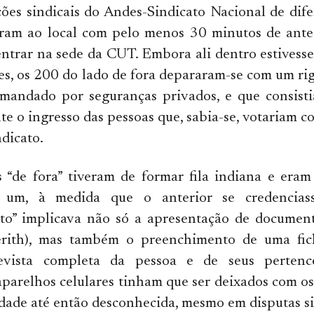
ções sindicais do Andes-Sindicato Nacional de dif
aram ao local com pelo menos 30 minutos de ante
ntrar na sede da CUT. Embora ali dentro estivess
s, os 200 do lado de fora depararam-se com um ri
omandado por seguranças privados, e que consisti
e o ingresso das pessoas que, sabia-se, votariam co
dicato.
s “de fora” tiveram de formar fila indiana e era
um, à medida que o anterior se credencias
to” implicava não só a apresentação de document
llerith), mas também o preenchimento de uma fic
evista completa da pessoa e de seus pertenc
 aparelhos celulares tinham que ser deixados com o
dade até então desconhecida, mesmo em disputas si