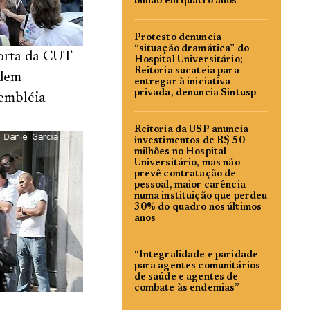
bilhão em quatro anos
Protesto denuncia
“situação dramática” do
porta da CUT
Hospital Universitário;
Reitoria sucateia para
edem
entregar à iniciativa
privada, denuncia Sintusp
sembléia
Reitoria da USP anuncia
investimentos de R$ 50
milhões no Hospital
Universitário, mas não
prevê contratação de
pessoal, maior carência
numa instituição que perdeu
30% do quadro nos últimos
anos
“Integralidade e paridade
para agentes comunitários
de saúde e agentes de
combate às endemias”