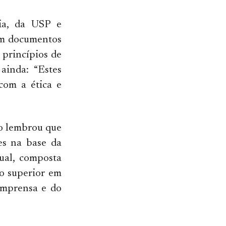
eia, da USP e
 em documentos
 princípios de
 ainda: “Estes
com a ética e
ro lembrou que
es na base da
ual, composta
no superior em
 imprensa e do