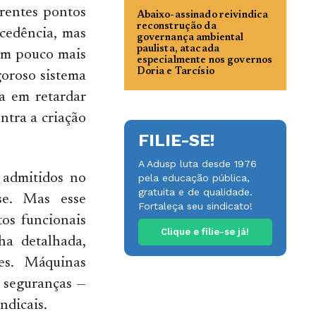
erentes pontos
Abaixo-assinado reivindica
reconstrução da
cedência, mas
governança ambiental
paulista, atacada
em pouco mais
especialmente nos governos
Doria e Tarcísio
goroso sistema
a em retardar
ntra a criação
FILIE-SE!
A Adusp luta desde 1976
m admitidos no
pela educação pública,
gratuita e de qualidade.
se. Mas esse
Fortaleça seu sindicato!
os funcionais
Clique e filie-se já!
ha detalhada,
es. Máquinas
s seguranças —
ndicais.