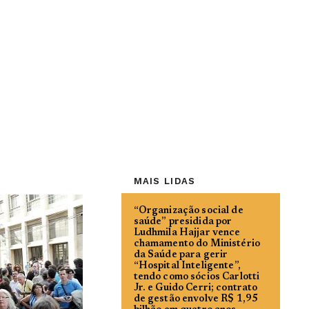
MAIS LIDAS
“Organização social de
saúde” presidida por
Ludhmila Hajjar vence
chamamento do Ministério
da Saúde para gerir
“Hospital Inteligente”,
tendo como sócios Carlotti
Jr. e Guido Cerri; contrato
de gestão envolve R$ 1,95