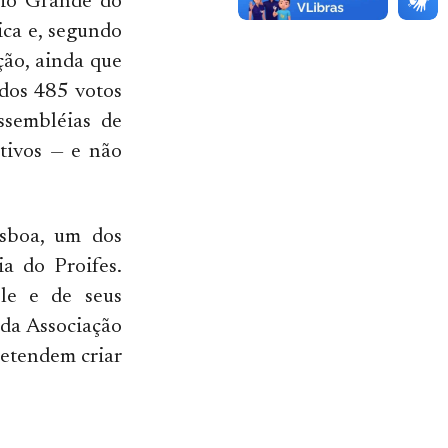
Rio Grande do
ica e, segundo
ção, ainda que
dos 485 votos
ssembléias de
tivos — e não
isboa, um dos
a do Proifes.
ele e de seus
 da Associação
retendem criar