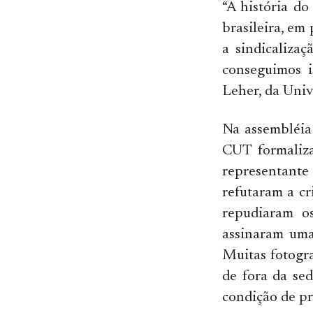
“A história d
brasileira, em
a sindicaliza
conseguimos i
Leher, da Univ
Na assembléia
CUT formaliza
representante
refutaram a c
repudiaram os
assinaram uma
Muitas fotogra
de fora da se
condição de pr