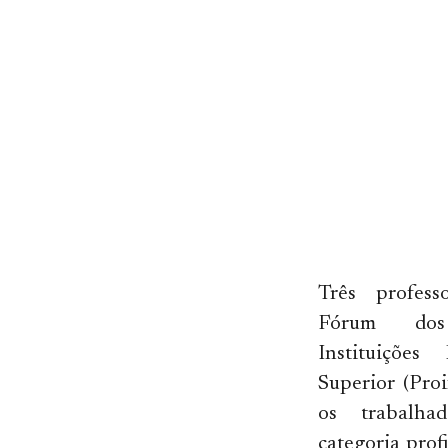
Três profess
Fórum dos
Instituiçõe
Superior (Pro
os trabalha
categoria prof