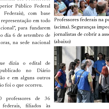
erior Público Federal
s Federais), com base
Professores federais na 
de representação em todo
(acima). Seguranças imp
acional”, para fundarem
jornalistas de cobrir a as
no dia 6 de setembro de
(abaixo)
oras, na sede nacional
ue dizia o edital de
 publicado no Diário
ião e em alguns outros
ão foi o que ocorreu.
 professores de 36
 federais, filiados às