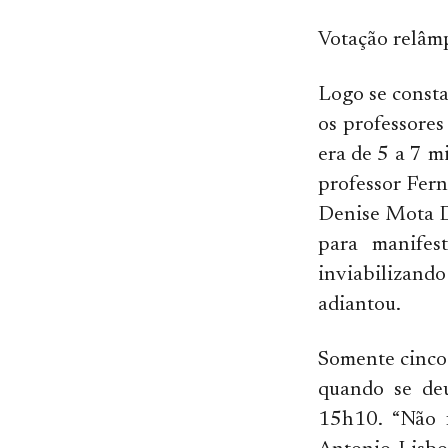
Votação relâm
Logo se consta
os professore
era de 5 a 7 m
professor Fern
Denise Mota D
para manifes
inviabilizand
adiantou.
Somente cinco
quando se deu
15h10. “Não f