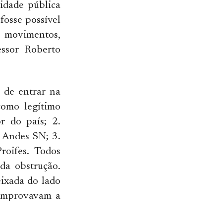
idade pública
fosse possível
e movimentos,
essor Roberto
 de entrar na
como legítimo
r do país; 2.
o Andes-SN; 3.
roifes. Todos
da obstrução.
eixada do lado
comprovavam a