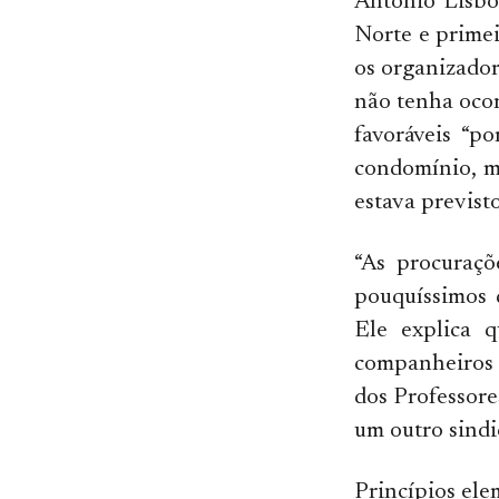
Antonio Lisbo
Norte e primei
os organizador
não tenha oco
favoráveis “p
condomínio, m
estava previsto
“As procuraçõ
pouquíssimos 
Ele explica q
companheiros (
dos Professore
um outro sindic
Princípios ele