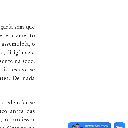
eçaria sem que
credenciamento
 assembléia, o
, dirigiu-se a
sente na sede,
is estava-se
ntes. De nada
credenciar-se
uco antes das
, o professor