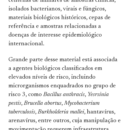
centenas de milhares de amostras clínicas,
isolados bacterianos, virais e fúngicos,
materiais biológicos históricos, cepas de
referência e amostras relacionadas a
doenças de interesse epidemiológico
internacional.
Grande parte desse material está associada
a agentes biológicos classificados em
elevados níveis de risco, incluindo
microrganismos enquadrados no grupo de
risco 3, como
Bacillus anthracis
,
Yesrsinia
pestis
,
Brucella abortus
,
Mycobacterium
tuberculosis
,
Burkholderia mallei
, hantavírus,
arenavírus, entre outros, cuja manipulação e
movimentação requerem infraestrutura