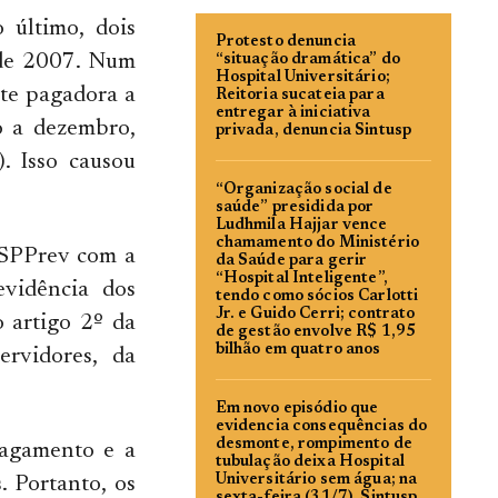
 último, dois
Protesto denuncia
 de 2007. Num
“situação dramática” do
Hospital Universitário;
nte pagadora a
Reitoria sucateia para
entregar à iniciativa
o a dezembro,
privada, denuncia Sintusp
. Isso causou
“Organização social de
saúde” presidida por
Ludhmila Hajjar vence
chamamento do Ministério
 SPPrev com a
da Saúde para gerir
“Hospital Inteligente”,
vidência dos
tendo como sócios Carlotti
Jr. e Guido Cerri; contrato
 artigo 2º da
de gestão envolve R$ 1,95
bilhão em quatro anos
rvidores, da
Em novo episódio que
evidencia consequências do
desmonte, rompimento de
pagamento e a
tubulação deixa Hospital
Universitário sem água; na
. Portanto, os