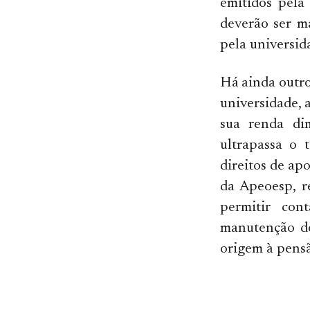
emitidos pela
deverão ser m
pela universid
Há ainda outro
universidade, 
sua renda di
ultrapassa o 
direitos de ap
da Apeoesp, r
permitir con
manutenção do
origem à pensã