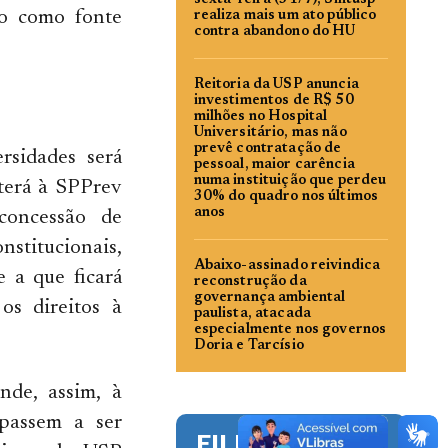
sexta-feira (31/7), Sintusp
ão como fonte
realiza mais um ato público
contra abandono do HU
Reitoria da USP anuncia
investimentos de R$ 50
milhões no Hospital
Universitário, mas não
prevê contratação de
rsidades será
pessoal, maior carência
numa instituição que perdeu
terá à SPPrev
30% do quadro nos últimos
anos
concessão de
stitucionais,
Abaixo-assinado reivindica
 a que ficará
reconstrução da
governança ambiental
os direitos à
paulista, atacada
especialmente nos governos
Doria e Tarcísio
nde, assim, à
passem a ser
FILIE-SE!