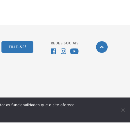
REDES SOCIAIS
FILIE-SE!
tar as funcionalidades que o site oferece.
Desenvolvido pela
OKN Group.