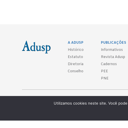
A ADUSP
PUBLICAÇÕES
Histórico
Informativos
Estatuto
Revista Adusp
Diretoria
Cadernos
Conselho
PEE
PNE
Adusp - Associação de Docentes da Universidade de São Paulo - S. 
Utilizamos cookies neste site. Você pode 
Av. Prof. Almeida Prado, 1366 - São Paulo, SP - CEP 05508-070
Telefones: (11) 3091-4465 / 66 ● (11) 3813-5573 ● (11) 3815-9245