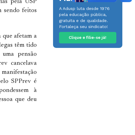
rias pela USP
A Adusp luta desde 1976
 sendo feitos
pela educação pública,
gratuita e de qualidade.
Fortaleça seu sindicato!
a que afetam a
Clique e filie-se já!
legas têm tido
m uma pensão
rev cancelava
s manifestação
pelo SPPrev é
spondessem à
essoa que deu