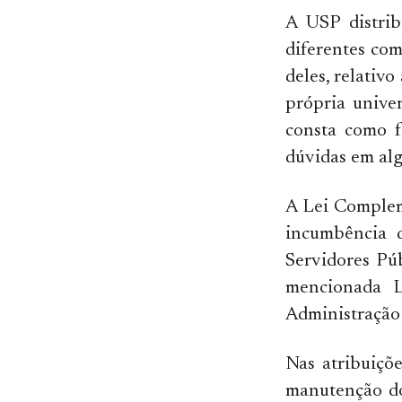
A USP distrib
diferentes co
deles, relativ
própria unive
consta como f
dúvidas em alg
A Lei Complem
incumbência 
Servidores Pú
mencionada L
Administração 
Nas atribuiçõ
manutenção dos