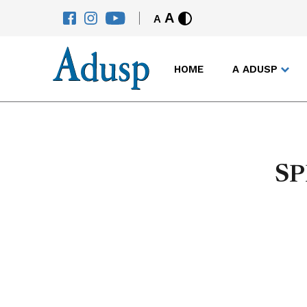
A
A
HOME
A ADUSP
SP