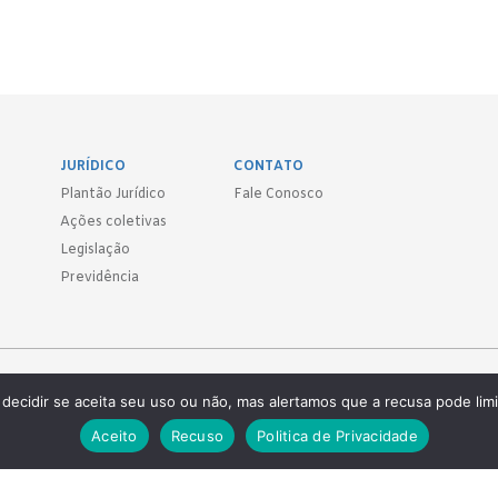
JURÍDICO
CONTATO
Plantão Jurídico
Fale Conosco
Ações coletivas
Legislação
Previdência
Sind.
decidir se aceita seu uso ou não, mas alertamos que a recusa pode limi
 ● (11) 3814-1715 ● (11) 3032-5950
Aceito
Recuso
Politica de Privacidade