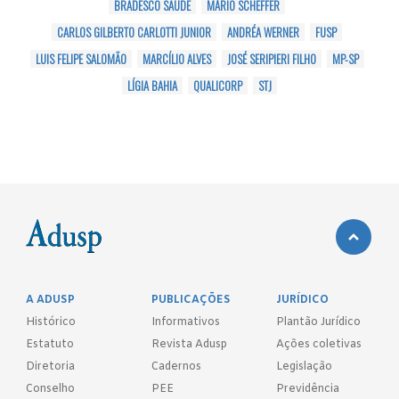
BRADESCO SAÚDE
MÁRIO SCHEFFER
CARLOS GILBERTO CARLOTTI JUNIOR
ANDRÉA WERNER
FUSP
LUIS FELIPE SALOMÃO
MARCÍLIO ALVES
JOSÉ SERIPIERI FILHO
MP-SP
LÍGIA BAHIA
QUALICORP
STJ
A ADUSP
PUBLICAÇÕES
JURÍDICO
Histórico
Informativos
Plantão Jurídico
Estatuto
Revista Adusp
Ações coletivas
Diretoria
Cadernos
Legislação
Conselho
PEE
Previdência