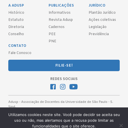
A ADUSP
PUBLICAÇÕES
JURÍDICO
Histórico
Informativos
Plantão Jurídico
Estatuto
Revista Adusp
Ações coletivas
Diretoria
Cadernos
Legislação
Conselho
PEE
Previdência
PNE
CONTATO
Fale Conosco
FILIE-SE!
REDES SOCIAIS
Adusp - Associação de Docentes da Universidade de São Paulo - S.
Sind.
Av. Prof. Almeida Prado, 1366 - São Paulo, SP - CEP 05508-070
Utilizamos cookies neste site. Você pode decidir se aceita seu
uso ou não, mas alertamos que a recusa pode limitar as
Telefones: (11) 3091-4465 / 66 ● (11) 3813-5573 ● (11) 3815-9245 ●
funcionalidades que o site oferece.
(11) 3814-1715 ● (11) 3032-5950