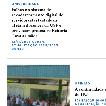
UNIVERSIDADE
Falhas no sistema de
recadastramento digital de
servidores(as) estaduais
afetam docentes da USP e
provocam protestos; Reitoria
“lava as mãos”
13/11/2025 09H34,
ATUALIZAÇÃO 13/11/2025
09H40
OPINIÃO
A continuidade
do HU¹
10/11/2025 10H0
ATUALIZAÇÃO 10