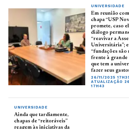
UNIVERSIDADE
Em reunião com
chapa “USP Nov
promete, caso el
diálogo permane
“reavivar a Ass
Universitária”; 
“fundações são 
frente à grande 
que tem a unive
fazer seus gasto
26/11/2025 17H3
ATUALIZAÇÃO 26
17H43
UNIVERSIDADE
Ainda que tardiamente,
chapas de “reitoráveis”
reagem às iniciativas da