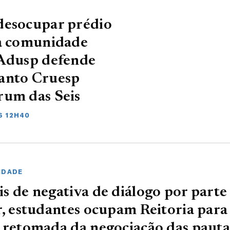
desocupar prédio
na comunidade
 Adusp defende
uanto Cruesp
rum das Seis
6 12H40
IDADE
s de negativa de diálogo por parte
r, estudantes ocupam Reitoria para
 retomada da negociação das pauta