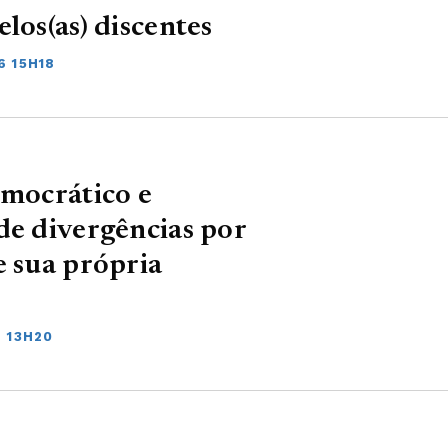
los(as) discentes
6 15H18
emocrático e
de divergências por
e sua própria
6 13H20