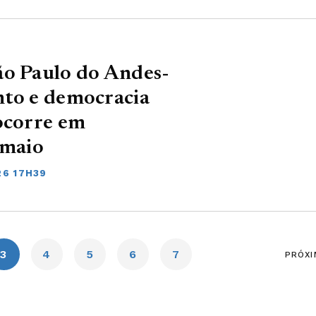
ão Paulo do Andes-
nto e democracia
ocorre em
 maio
26 17H39
3
4
5
6
7
PRÓXI