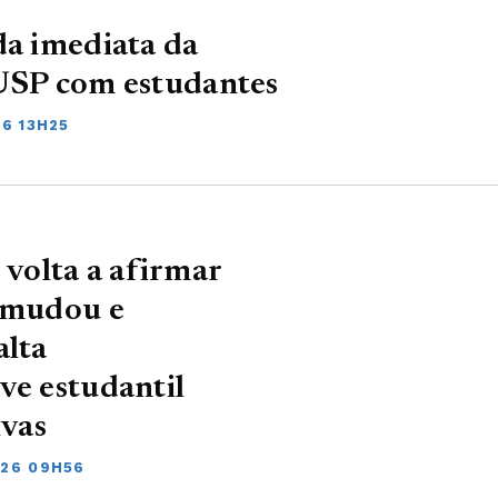
da imediata da
 USP com estudantes
6 13H25
volta a afirmar
o mudou e
alta
ve estudantil
ivas
026 09H56