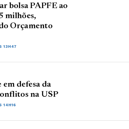
lar bolsa PAPFE ao
5 milhões,
% do Orçamento
6 13H47
 e em defesa da
onflitos na USP
6 14H16