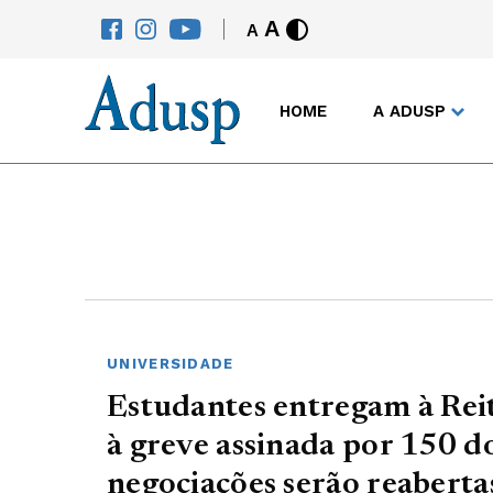
A
A
HOME
A ADUSP
UNIVERSIDADE
Estudantes entregam à Reit
à greve assinada por 150 d
negociações serão reabert