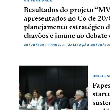
UNIVERSIDADE
Resultados do projeto “M
apresentados no Co de 20
planejamento estratégico 
chavões e imune ao debate
28/08/2024 17H02, ATUALIZAÇÃO 28/08/20
UNIVERS
Fapes
start
suste