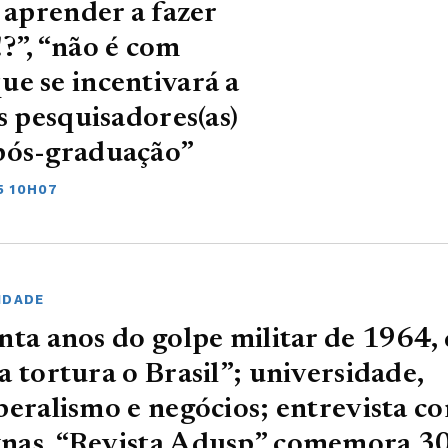
 aprender a fazer
?”, “não é com
e se incentivará a
s pesquisadores(as)
pós-graduação”
5 10H07
IDADE
nta anos do golpe militar de 1964,
a tortura o Brasil”; universidade,
beralismo e negócios; entrevista c
nas. “Revista Adusp” comemora 3