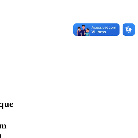
 que
om
0