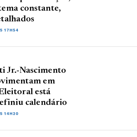
 tema constante,
etalhados
5 17H54
ti Jr.-Nascimento
movimentam em
leitoral está
efiniu calendário
5 14H20