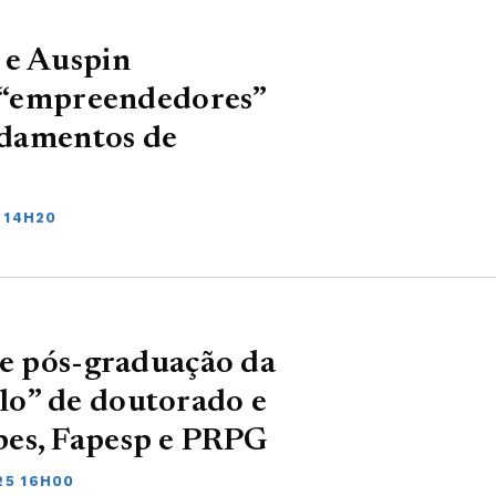
 e Auspin
e “empreendedores”
undamentos de
 14H20
de pós-graduação da
lo” de doutorado e
pes, Fapesp e PRPG
25 16H00