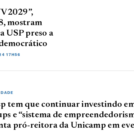
VV2029”,
/8, mostram
da USP preso a
 democrático
24 17H56
IDADE
p tem que continuar investindo e
ups e “sistema de empreendedorism
nta pró-reitora da Unicamp em ev