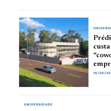
UNIVERS
Prédi
custa
“cowo
empr
16/05/2
UNIVERSIDADE