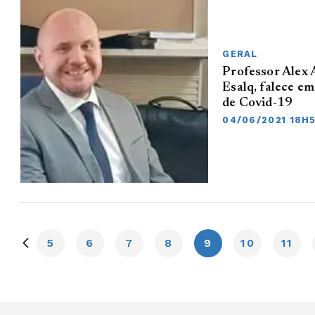
GERAL
Professor Alex A
Esalq, falece e
de Covid-19
04/06/2021 18H
5
6
7
8
9
10
11