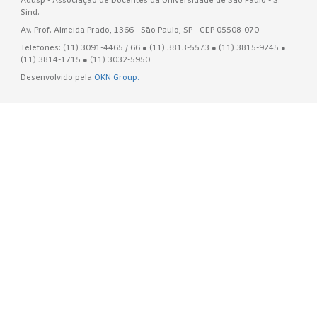
Adusp - Associação de Docentes da Universidade de São Paulo - S.
Sind.
Av. Prof. Almeida Prado, 1366 - São Paulo, SP - CEP 05508-070
Telefones: (11) 3091-4465 / 66 ● (11) 3813-5573 ● (11) 3815-9245 ●
(11) 3814-1715 ● (11) 3032-5950
Desenvolvido pela
OKN Group.