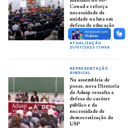
mandato no 66º
Conad e reforça
necessidade de
unidade na luta em
defesa da educação
pública
20/07/2023 12H59,
ATUALIZAÇÃO
21/07/2023 17H56
REPRESENTAÇÃO
SINDICAL
Na assembleia de
posse, nova Diretoria
da Adusp ressalta a
defesa do caráter
público e da
necessidade de
democratização da
USP