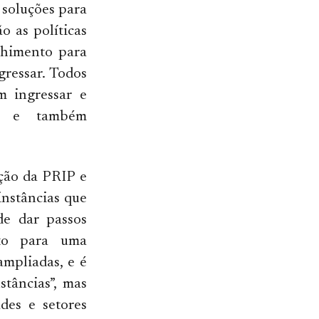
r soluções para
ão as políticas
olhimento para
ressar. Todos
m ingressar e
te e também
ação da PRIP e
instâncias que
de dar passos
nto para uma
ampliadas, e é
stâncias”, mas
des e setores