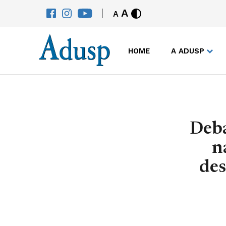
A
A
HOME
A ADUSP
Deba
n
des