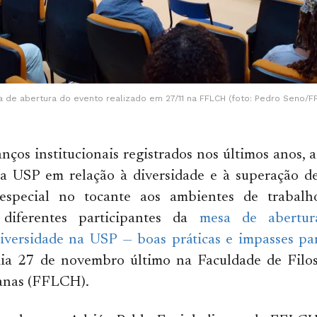
 de abertura do evento realizado em 27/11 na FFLCH (foto: Pedro Seno/F
nços institucionais registrados nos últimos anos, 
na USP em relação à diversidade e à superação de
 especial no tocante aos ambientes de trabalh
 diferentes participantes da
mesa de abertur
iversidade na USP — boas práticas e impasses par
dia 27 de novembro último na Faculdade de Filoso
anas (FFLCH).