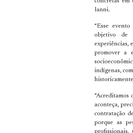
concretas em 
Ianni.
“Esse evento 
objetivo de 
experiências, 
promover a e
socioeconômic
indígenas, com
historicamente
“Acreditamos q
aconteça, prec
contratação de
porque as pe
profissionais