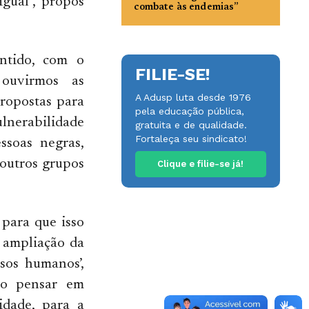
gual”, propôs
combate às endemias”
entido, com o
FILIE-SE!
 ouvirmos as
A Adusp luta desde 1976
propostas para
pela educação pública,
nerabilidade
gratuita e de qualidade.
Fortaleça seu sindicato!
ssoas negras,
 outros grupos
Clique e filie-se já!
 para que isso
a ampliação da
rsos humanos’,
ão pensar em
idade, para a