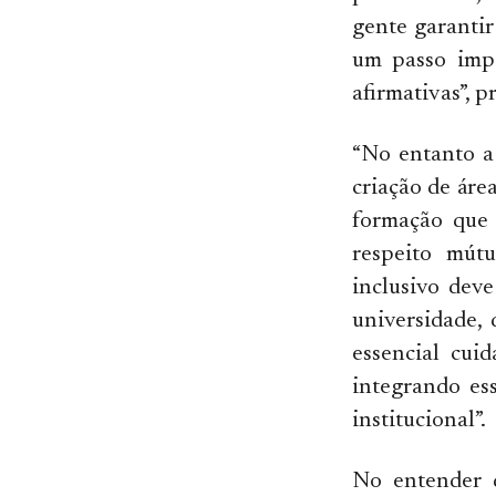
gente garantir
um passo impo
afirmativas”, p
“No entanto a
criação de áre
formação que 
respeito mút
inclusivo dev
universidade, 
essencial cui
integrando es
institucional”.
No entender d