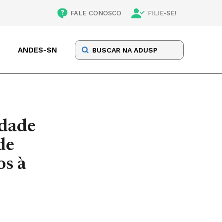
FALE CONOSCO
FILIE-SE!
ANDES-SN
idade
de
os à