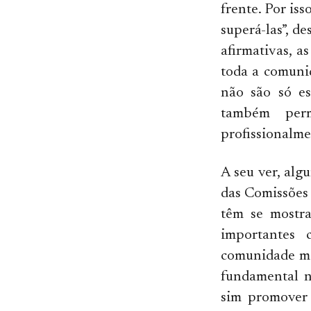
frente. Por iss
superá-las”, de
afirmativas, a
toda a comuni
não são só es
também per
profissionalme
A seu ver, alg
das Comissões 
têm se mostra
importantes 
comunidade mai
fundamental n
sim promover 