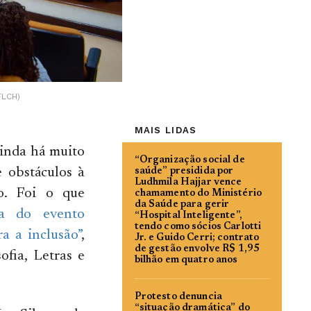
FLCH)
MAIS LIDAS
ainda há muito
“Organização social de
 obstáculos à
saúde” presidida por
Ludhmila Hajjar vence
o. Foi o que
chamamento do Ministério
da Saúde para gerir
a do evento
“Hospital Inteligente”,
tendo como sócios Carlotti
a a inclusão”
,
Jr. e Guido Cerri; contrato
de gestão envolve R$ 1,95
fia, Letras e
bilhão em quatro anos
Protesto denuncia
“situação dramática” do