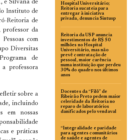
, e Silvana de
Hospital Universitário;
Reitoria sucateia para
o Instituto de
entregar à iniciativa
privada, denuncia Sintusp
ró-Reitoria de
 professor da
Reitoria da USP anuncia
e Pessoas com
investimentos de R$ 50
milhões no Hospital
upo Diversitas
Universitário, mas não
prevê contratação de
 Programa de
pessoal, maior carência
numa instituição que perdeu
a professora
30% do quadro nos últimos
anos
Docentes da “Filô” de
fletir sobre a
Ribeirão Preto pedem maior
celeridade da Reitoria no
ade, incluindo
reparo de laboratórios
es em nossas
danificados pelo vendaval
sponsabilidade
“Integralidade e paridade
cas e práticas
para agentes comunitários
de saúde e agentes de