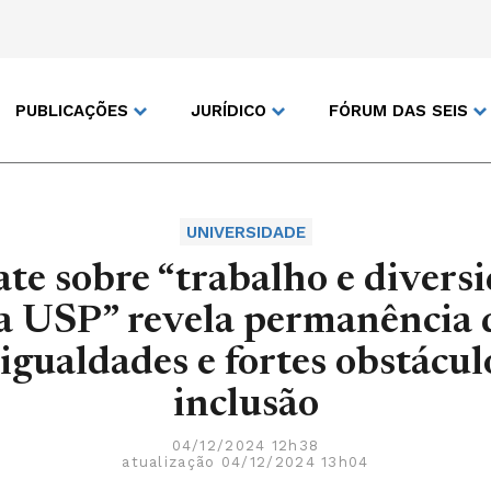
PUBLICAÇÕES
JURÍDICO
FÓRUM DAS SEIS
UNIVERSIDADE
te sobre “trabalho e divers
a USP” revela permanência 
igualdades e fortes obstácul
inclusão
04/12/2024 12h38
atualização 04/12/2024 13h04