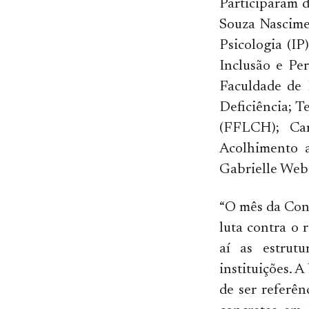
Participaram d
Souza Nascimen
Psicologia (IP
Inclusão e Pe
Faculdade de 
Deficiência; T
(FFLCH); Ca
Acolhimento 
Gabrielle Webe
“O mês da Con
luta contra o 
aí as estrut
instituições. 
de ser referên