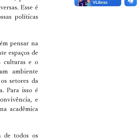
versas. Esse é
sas políticas
bém pensar na
nte espaços de
 culturas e o
 um ambiente
os setores da
a. Para isso é
onvivência, e
ina acadêmica
a de todos os