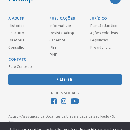
A ADUSP
PUBLICAÇÕES
JURÍDICO
Histórico
Informativos
Plantão Jurídico
Estatuto
Revista Adusp
Ações coletivas
Diretoria
Cadernos
Legislação
Conselho
PEE
Previdência
PNE
CONTATO
Fale Conosco
FILIE-SE!
REDES SOCIAIS
Adusp - Associação de Docentes da Universidade de São Paulo - S.
Sind.
Av. Prof. Almeida Prado, 1366 - São Paulo, SP - CEP 05508-070
Utilizamos cookies neste site. Você pode decidir se aceita seu