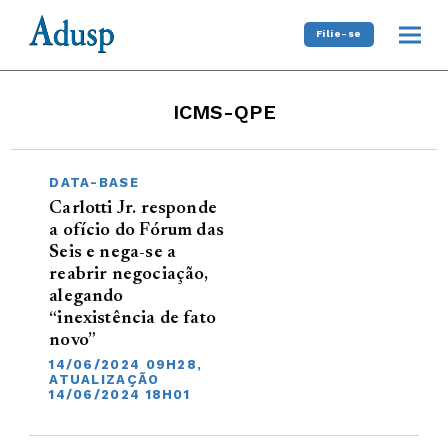
Filie-se
ICMS-QPE
DATA-BASE
Carlotti Jr. responde
a ofício do Fórum das
Seis e nega-se a
reabrir negociação,
alegando
“inexistência de fato
novo”
14/06/2024 09H28,
ATUALIZAÇÃO
14/06/2024 18H01