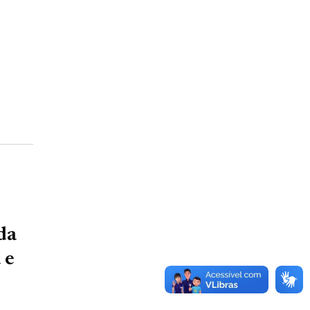
da
 e