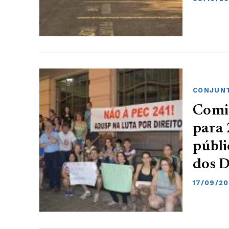
CONJUNT
Comis
para 
públi
dos 
17/09/20