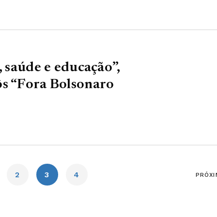
, saúde e educação”,
ôs “Fora Bolsonaro
2
3
4
PRÓXI