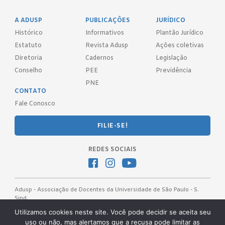
A ADUSP
PUBLICAÇÕES
JURÍDICO
Histórico
Informativos
Plantão Jurídico
Estatuto
Revista Adusp
Ações coletivas
Diretoria
Cadernos
Legislação
Conselho
PEE
Previdência
PNE
CONTATO
Fale Conosco
FILIE-SE!
REDES SOCIAIS
Adusp - Associação de Docentes da Universidade de São Paulo - S.
Sind.
Av. Prof. Almeida Prado, 1366 - São Paulo, SP - CEP 05508-070
Utilizamos cookies neste site. Você pode decidir se aceita seu
uso ou não, mas alertamos que a recusa pode limitar as
Telefones: (11) 3091-4465 / 66 ● (11) 3813-5573 ● (11) 3815-9245 ●