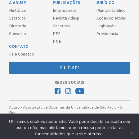
A ADUSP
PUBLICAÇÕES
JURÍDICO
Histórico
Informativos
Plantão Jurídico
Estatuto
Revista Adusp
Ações coletivas
Diretoria
Cadernos
Legislação
Conselho
PEE
Previdência
PNE
CONTATO
Fale Conosco
FILIE-SE!
REDES SOCIAIS
Adusp - Associação de Docentes da Universidade de São Paulo - S.
Sind.
Av. Prof. Almeida Prado, 1366 - São Paulo, SP - CEP 05508-070
Utilizamos cookies neste site. Você pode decidir se aceita seu
uso ou não, mas alertamos que a recusa pode limitar as
Telefones: (11) 3091-4465 / 66 ● (11) 3813-5573 ● (11) 3815-9245 ●
funcionalidades que o site oferece.
(11) 3814-1715 ● (11) 3032-5950