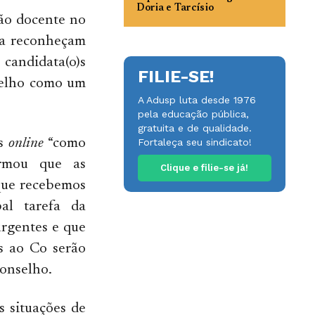
Doria e Tarcísio
ção docente no
ra reconheçam
candidata(o)s
FILIE-SE!
selho como um
A Adusp luta desde 1976
pela educação pública,
gratuita e de qualidade.
os
online
“como
Fortaleça seu sindicato!
irmou que as
Clique e filie-se já!
ue recebemos
al tarefa da
urgentes e que
as ao Co serão
conselho.
s situações de