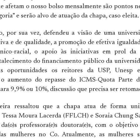
ue afetam o nosso bolso mensalmente são pontos n
oria” e serão alvo de atuação da chapa, caso eleita.
o, por sua vez, defendeu a visão de uma universi
usiva e de qualidade, a promoção de efetiva igualda
tnico-racial, o apoio às iniciativas em prol da
ortalecimento do financiamento público da univers
s oportunidades os reitores da USP, Unesp 
m o aumento do repasse do ICMS-Quota Parte d
ara 9,9% ou 10%, discussão que precisa ser retoma
veira ressaltou que a chapa atua de forma uni
e Tessa Moura Lacerda (FFLCH) e Soraia Chung S
da(o)s professora(e)s doutora(e)s, com o objetiv
 das mulheres no Co. Atualmente, as mulheres 