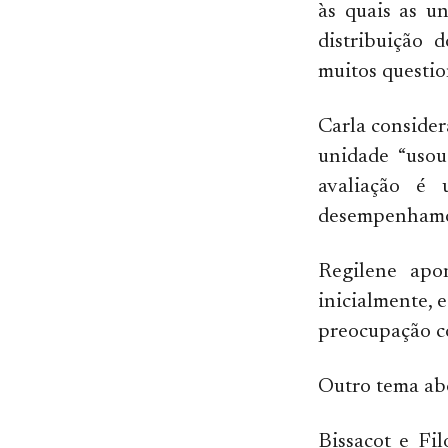
às quais as u
distribuição 
muitos questi
Carla consider
unidade “usou
avaliação é 
desempenhamos,
Regilene apo
inicialmente, 
preocupação co
Outro tema abo
Bissacot e Fi