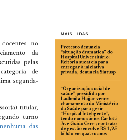
MAIS LIDAS
 docentes no
Protesto denuncia
nciamento da
“situação dramática” do
Hospital Universitário;
cutidas pelas
Reitoria sucateia para
entregar à iniciativa
categoria de
privada, denuncia Sintusp
ltima segunda-
“Organização social de
saúde” presidida por
Ludhmila Hajjar vence
chamamento do Ministério
or(a) titular,
da Saúde para gerir
“Hospital Inteligente”,
segundo turno
tendo como sócios Carlotti
Jr. e Guido Cerri; contrato
nenhuma das
de gestão envolve R$ 1,95
bilhão em quatro anos