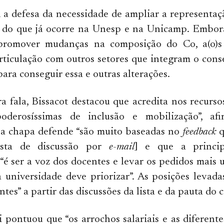
 a defesa da necessidade de ampliar a representa
 do que já ocorre na Unesp e na Unicamp. Embo
 promover mudanças na composição do Co, a(o)s 
rticulação com outros setores que integram o con
ara conseguir essa e outras alterações.
a fala, Bissacot destacou que acredita nos recurs
poderosíssimas de inclusão e mobilização”, af
 a chapa defende “são muito baseadas no
feedback
q
ista de discussão por
e-mail
] e que a princip
“é ser a voz dos docentes e levar os pedidos mais 
 universidade deve priorizar”. As posições levad
tes” a partir das discussões da lista e da pauta do 
i pontuou que “os arrochos salariais e as diferente