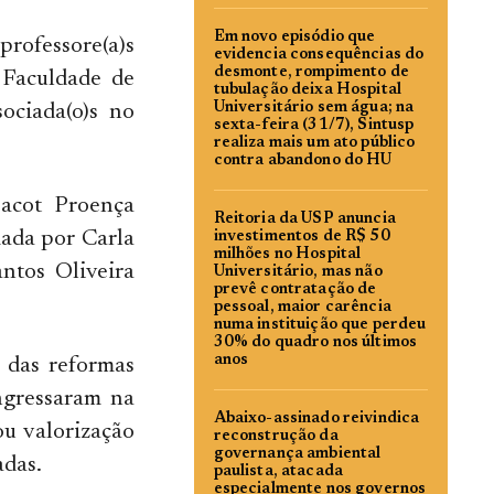
Em novo episódio que
professore(a)s
evidencia consequências do
desmonte, rompimento de
 Faculdade de
tubulação deixa Hospital
Universitário sem água; na
ociada(o)s no
sexta-feira (31/7), Sintusp
realiza mais um ato público
contra abandono do HU
sacot Proença
Reitoria da USP anuncia
mada por Carla
investimentos de R$ 50
milhões no Hospital
ntos Oliveira
Universitário, mas não
prevê contratação de
pessoal, maior carência
numa instituição que perdeu
30% do quadro nos últimos
anos
s das reformas
ingressaram na
Abaixo-assinado reivindica
ou valorização
reconstrução da
governança ambiental
adas.
paulista, atacada
especialmente nos governos