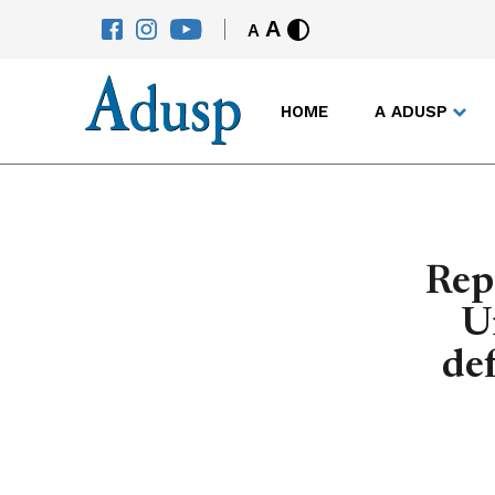
A
A
HOME
A ADUSP
Rep
U
de