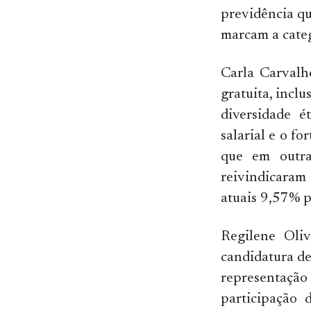
previdência q
marcam a categ
Carla Carvalh
gratuita, incl
diversidade é
salarial e o f
que em outra
reivindicara
atuais 9,57% p
Regilene Oli
candidatura d
representação 
participação