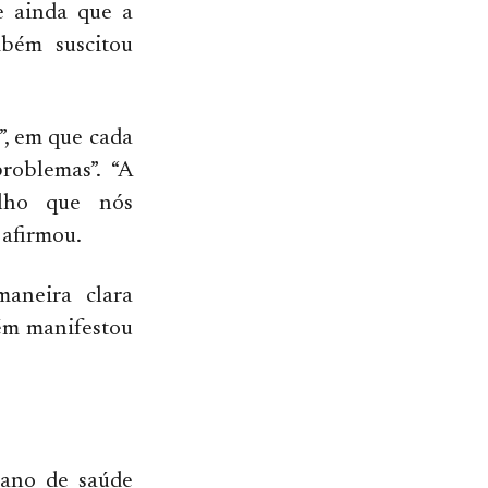
e ainda que a
mbém suscitou
”, em que cada
roblemas”. “A
alho que nós
 afirmou.
aneira clara
bém manifestou
lano de saúde