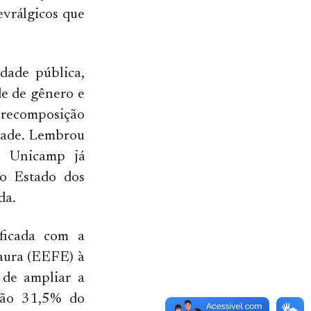
evrálgicos que
dade pública,
de de gênero e
 recomposição
idade. Lembrou
e Unicamp já
o Estado dos
da.
ficada com a
aura (EEFE) à
o de ampliar a
são 31,5% do