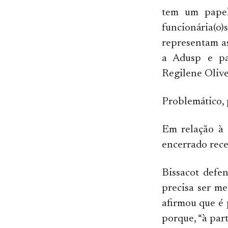
tem um papel
funcionária(o)
representam as
a Adusp e par
Regilene Olivei
Problemático, 
Em relação à 
encerrado rece
Bissacot defe
precisa ser me
afirmou que é 
porque, “à par