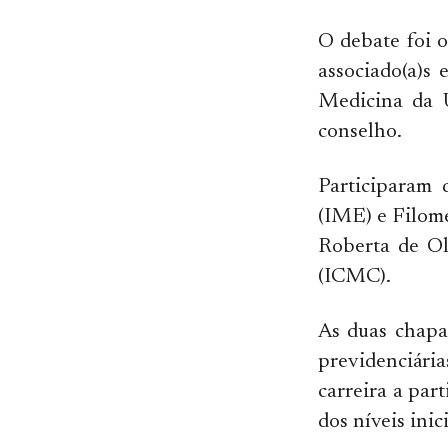
O debate foi o
associado(a)s
Medicina da U
conselho.
Participaram 
(IME) e Filom
Roberta de Ol
(ICMC).
As duas chapa
previdenciári
carreira a par
dos níveis inic