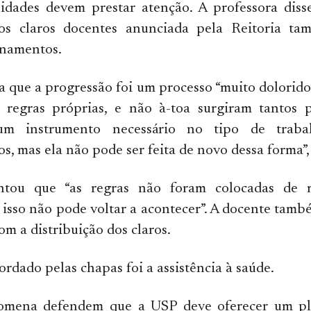
nidades devem prestar atenção. A professora diss
dos claros docentes anunciada pela Reitoria ta
onamentos.
a que a progressão foi um processo “muito dolorido
 regras próprias, e não à-toa surgiram tantos p
um instrumento necessário no tipo de trab
 mas ela não pode ser feita de novo dessa forma”,
ntou que “as regras não foram colocadas de m
e isso não pode voltar a acontecer”. A docente tam
m a distribuição dos claros.
rdado pelas chapas foi a assistência à saúde.
lomena defendem que a USP deve oferecer um p