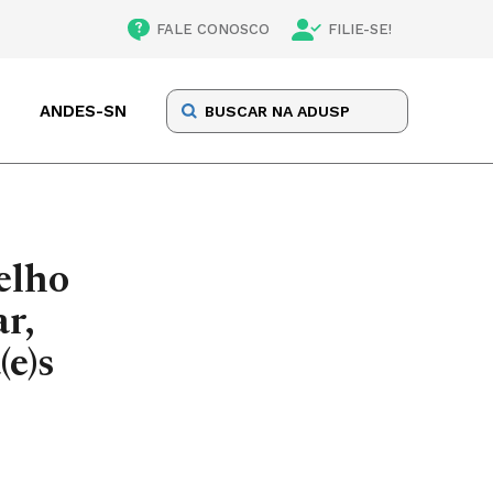
FALE CONOSCO
FILIE-SE!
ANDES-SN
elho
r,
e)s