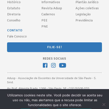
Histórico
Informativos
Plantão Jurídico
Estatuto
Revista Adusp
Ações coletivas
Diretoria
Cadernos
Legislação
Conselho
PEE
Previdência
PNE
CONTATO
Fale Conosco
FILIE-SE!
REDES SOCIAIS
Adusp - Associação de Docentes da Universidade de São Paulo - S.
Sind.
Av. Prof. Almeida Prado, 1366 - São Paulo, SP - CEP 05508-070
Telefones: (11) 3091-4465 / 66 ● (11) 3813-5573 ● (11) 3815-9245 ●
Utilizamos cookies neste site. Você pode decidir se aceita seu
(11) 3814-1715 ● (11) 3032-5950
uso ou não, mas alertamos que a recusa pode limitar as
funcionalidades que o site oferece.
Desenvolvido pela
OKN Group.