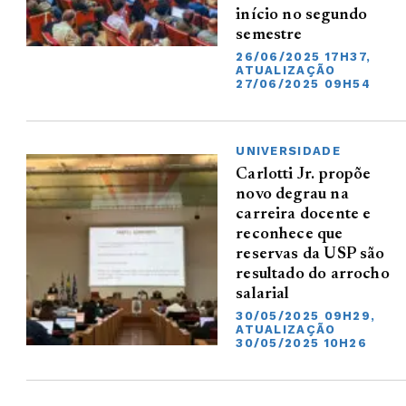
início no segundo
semestre
26/06/2025 17H37,
ATUALIZAÇÃO
27/06/2025 09H54
UNIVERSIDADE
Carlotti Jr. propõe
novo degrau na
carreira docente e
reconhece que
reservas da USP são
resultado do arrocho
salarial
30/05/2025 09H29,
ATUALIZAÇÃO
30/05/2025 10H26