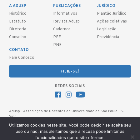
A ADUSP
PUBLICAÇÕES
JURÍDICO
Histórico
Informativos
Plantão Jurídico
Estatuto
Revista Adusp
Ações coletivas
Diretoria
Cadernos
Legislação
Conselho
PEE
Previdência
PNE
CONTATO
Fale Conosco
FILIE-SE!
REDES SOCIAIS
Adusp - Associação de Docentes da Universidade de São Paulo - S.
Sind.
Av. Prof. Almeida Prado, 1366 - São Paulo, SP - CEP 05508-070
Utilizamos cookies neste site. Você pode decidir se aceita seu
uso ou não, mas alertamos que a recusa pode limitar as
Telefones: (11) 3091-4465 / 66 ● (11) 3813-5573 ● (11) 3815-9245 ●
funcionalidades que o site oferece.
(11) 3814-1715 ● (11) 3032-5950