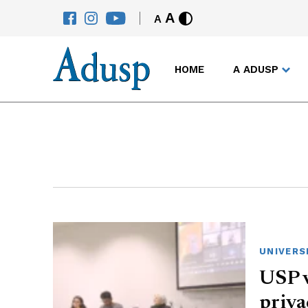
A
A
HOME
A ADUSP
UNIVERS
USP v
priva