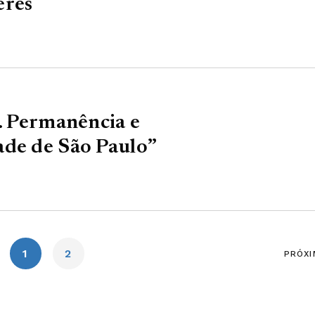
eres
’… Permanência e
ade de São Paulo”
1
2
PRÓXI