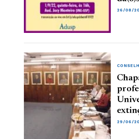
26/08/2
CONSELH
Chapa
profe
Univ
exti
29/06/20