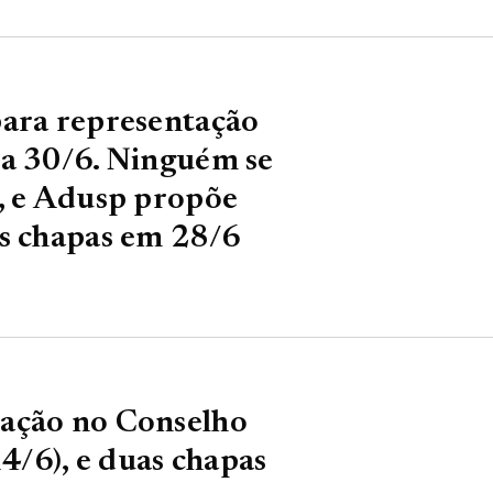
para representação
ia 30/6. Ninguém se
o, e Adusp propõe
as chapas em 28/6
tação no Conselho
14/6), e duas chapas