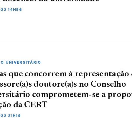
022 14H56
O UNIVERSITÁRIO
s que concorrem à representação
ssore(a)s doutore(a)s no Conselho
ersitário comprometem-se a propo
nção da CERT
22 21H19