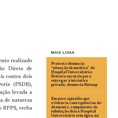
MAIS LIDAS
ento realizado
Protesto denuncia
ão Direta de
“situação dramática” do
Hospital Universitário;
is contra dois
Reitoria sucateia para
entregar à iniciativa
oria (PSDB),
privada, denuncia Sintusp
ração levada a
Em novo episódio que
ia de natureza
evidencia consequências do
ao RPPS, verba
desmonte, rompimento de
tubulação deixa Hospital
Universitário sem água; na