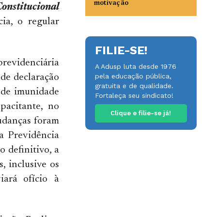
motivação
onstitucional
ia, o regular
FILIE-SE!
previdenciária
A Adusp luta desde 1976
pela educação pública,
 de declaração
gratuita e de qualidade.
o de imunidade
Fortaleça seu sindicato!
pacitante, no
Clique e filie-se já!
mudanças foram
a Previdência
 definitivo, a
, inclusive os
iará ofício à