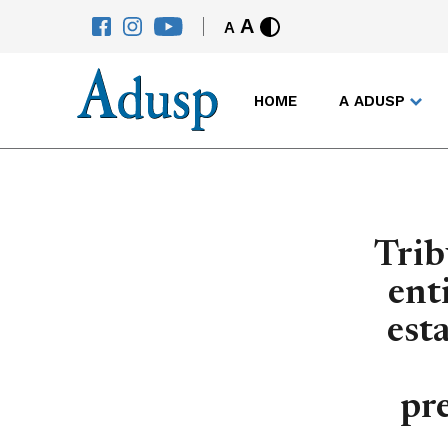
A
A
HOME
A ADUSP
Trib
ent
est
pre