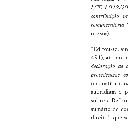
LCE 1.012/2007)
contribuição p
remuneratória (
nossos).
“Editou-se, ai
491), ato norm
declaração de 
providências co
inconstituci
subsidiam o p
sobre a Reform
sumário de co
direito”] que s