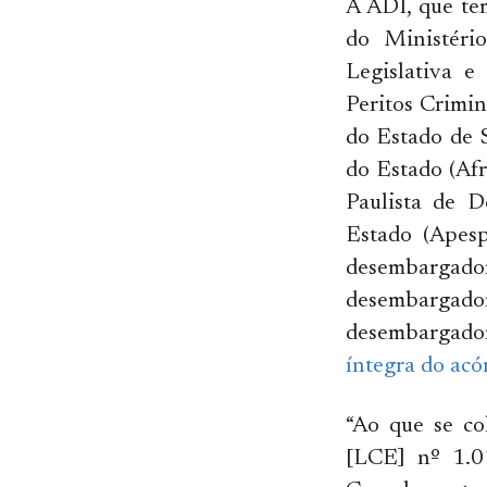
A ADI, que te
do Ministéri
Legislativa e
Peritos Crimin
do Estado de 
do Estado (Afr
Paulista de D
Estado (Apesp
desembargad
desembargad
desembargado
íntegra do acó
“Ao que se co
[LCE] nº 1.0