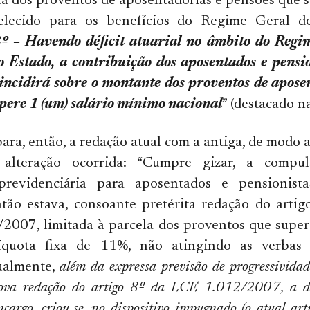
la dos proventos de aposentadorias e pensões que s
elecido para os benefícios do Regime Geral de
º – Havendo déficit atuarial no âmbito do Regi
o Estado, a contribuição dos aposentados e pensi
 incidirá sobre o montante dos proventos de apose
pere 1 (um) salário mínimo nacional
” (destacado na
ara, então, a redação atual com a antiga, de modo 
alteração ocorrida: “Cumpre gizar, a compul
 previdenciária para aposentados e pensionist
tão estava, consoante pretérita redação do artig
2007, limitada à parcela dos proventos que super
quota fixa de 11%, não atingindo as verbas i
ualmente,
além da expressa previsão de progressividad
ova redação do artigo 8º da LCE 1.012/2007, a de
cargo, criou-se, no dispositivo impugnado (o atual art