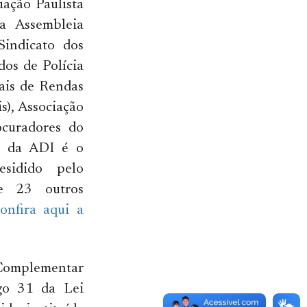
iação Paulista
a Assembleia
Sindicato dos
dos de Polícia
cais de Rendas
s), Associação
ocuradores do
or da ADI é o
esidido pelo
de 23 outros
onfira aqui a
 Complementar
go 31 da Lei