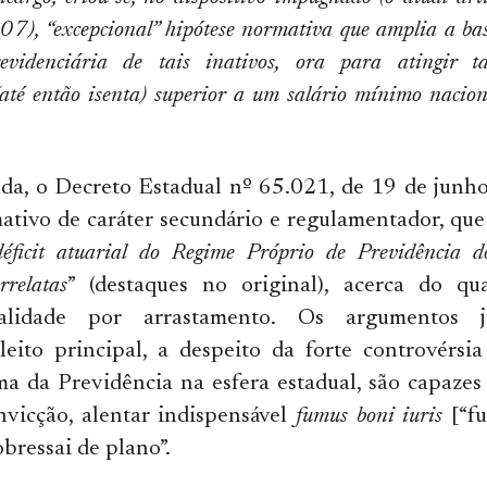
, “excepcional” hipótese normativa que amplia a bas
revidenciária de tais inativos, ora para atingir 
até então isenta) superior a um salário mínimo nacion
nda, o Decreto Estadual nº 65.021, de 19 de junho
ativo de caráter secundário e regulamentador, que 
déficit atuarial do Regime Próprio de Previdência 
rrelatas
” (destaques no original), acerca do qua
onalidade por arrastamento. Os argumentos j
leito principal, a despeito da forte controvérsi
a da Previdência na esfera estadual, são capazes
nvicção, alentar indispensável
fumus boni iuris
[“f
obressai de plano”.