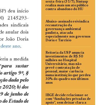
sexta-feira (31/7), Sintusp
realiza mais um ato público
contra abandono do HU
SP) deu início
DI) 2145293-
Abaixo-assinado reivindica
des sindicais
reconstrução da
governança ambiental
de anular dois
paulista, atacada
especialmente nos governos
or João Doria
Doria e Tarcísio
 deste ano
.
Reitoria da USP anuncia
investimentos de R$ 50
feriu a medida
milhões no Hospital
Universitário, mas não
“
para sustar
prevê contratação de
pessoal, maior carência
o artigo 9º, §
numa instituição que perdeu
30% do quadro nos últimos
ação dada pelo
anos
e 2020; b) dos
19 de junho de
IBGE decide relacionar-se
com “fundações privadas de
o do Estado de
apoio”, sem deixar clara a