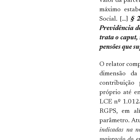
valor da parce
máximo estab
Social. […]
§ 2
Previdência d
trata o caput,
pensões que su
O relator comp
dimensão da 
contribuição
próprio até en
LCE nº 1.012/
RGPS, em alí
parâmetro. At
indicadas na n
majoração do en