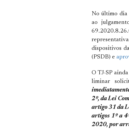
No último dia 
ao julgament
69.2020.8.26.
representativa
dispositivos 
(PSDB) e
apro
O TJ-SP ainda
liminar solic
imediatamente 
2º, da Lei Co
artigo 31 da 
artigos 1º a 
2020, por arra