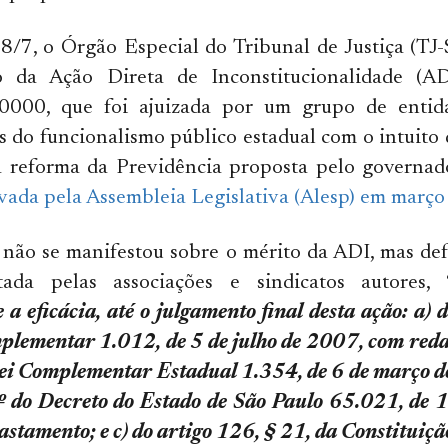
8/7, o Órgão Especial do Tribunal de Justiça (TJ-
o da Ação Direta de Inconstitucionalidade (A
0000, que foi ajuizada por um grupo de entida
s do funcionalismo público estadual com o intuito 
da reforma da Previdência proposta pelo governad
vada pela Assembleia Legislativa (Alesp) em março
 não se manifestou sobre o mérito da ADI, mas de
itada pelas associações e sindicatos autores, 
a eficácia, até o julgamento final desta ação: a) d
mplementar 1.012, de 5 de julho de 2007, com red
Lei Complementar Estadual 1.354, de 6 de março d
4º do Decreto do Estado de São Paulo 65.021, de 
stamento; e c) do artigo 126, § 21, da Constituiçã