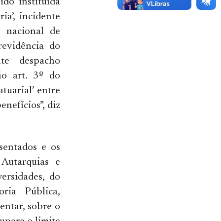
do instituída
ia’, incidente
o nacional de
revidência do
nte despacho
o art. 3º do
tuarial’ entre
nefícios”, diz
.
sentados e os
 Autarquias e
versidades, do
ria Pública,
entar, sobre o