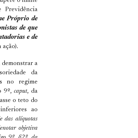
upere o limite
 Previdência
me Próprio de
onistas de que
ntadorias e de
 ação).
a demonstrar a
soriedade da
as no regime
o 9º,
caput
, da
asse o teto do
nferiores ao
e das alíquotas
notar objetiva
igo 9º, §2º, da