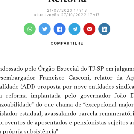
21/07/2020 17h43
atualização 27/10/2022 17h17
COMPARTILHE
endossado pelo Órgão Especial do TJ-SP em julgam
sembargador Francisco Casconi, relator da Aç
alidade (ADI) proposta por nove entidades sindica
 da reforma implantada pelo governador João D
razoabilidade” do que chama de “excepcional majo
gislador estadual, avassalando parcela remuneratór
proventos de aposentados e pensionistas sujeitos 
a própria subsistência”