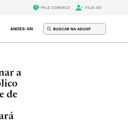
FALE CONOSCO
FILIE-SE!
ANDES-SN
nar a
lico
e de
ará