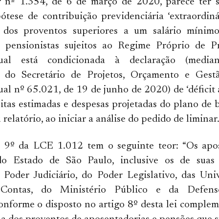
nº 1.354, de 6 de março de 2020, parece ter si
ótese de contribuição previdenciária ‘extraordinár
 dos proventos superiores a um salário mínim
 pensionistas sujeitos ao Regime Próprio de P
ual está condicionada à declaração (media
 do Secretário de Projetos, Orçamento e Gestã
al nº 65.021, de 19 de junho de 2020) de ‘déficit a
eitas estimadas e despesas projetadas do plano de be
relatório, ao iniciar a análise do pedido de liminar
o 9º da LCE 1.012 tem o seguinte teor: “Os apo
do Estado de São Paulo, inclusive os de suas
 Poder Judiciário, do Poder Legislativo, das Uni
Contas, do Ministério Público e da Defenso
onforme o disposto no artigo 8º desta lei complem