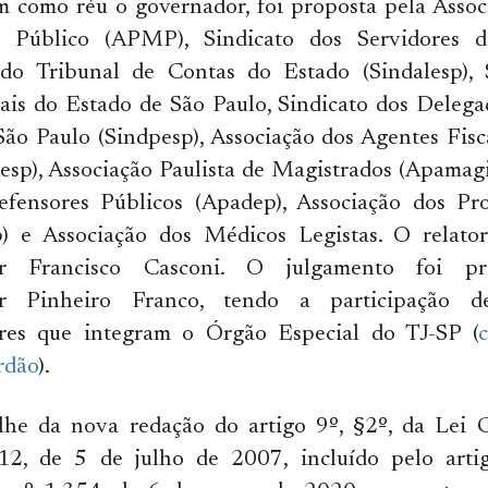
m como réu o governador, foi proposta pela Assoc
o Público (APMP), Sindicato dos Servidores d
 do Tribunal de Contas do Estado (Sindalesp), 
ais do Estado de São Paulo, Sindicato dos Delega
São Paulo (Sindpesp), Associação dos Agentes Fis
esp), Associação Paulista de Magistrados (Apamagi
efensores Públicos (Apadep), Associação dos Pr
) e Associação dos Médicos Legistas. O relat
or Francisco Casconi. O julgamento foi pr
or Pinheiro Franco, tendo a participação 
res que integram o Órgão Especial do TJ-SP (
c
rdão
).
lhe da nova redação do artigo 9º, §2º, da Lei
12, de 5 de julho de 2007, incluído pelo arti