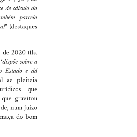
e de cálculo da
também parcela
al
” (destaques
 de 2020 (fls.
‘
dispõe sobre a
do Estado e dá
l se pleiteia
urídicos que
a que gravitou
 de, num juízo
umaça do bom