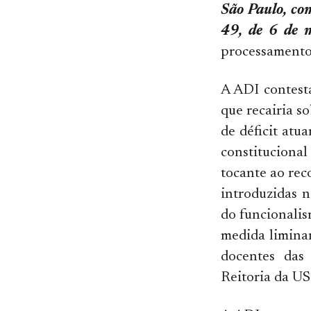
São Paulo, co
49, de 6 de 
processamento 
A ADI contesta
que recairia s
de déficit atu
constituciona
tocante ao rec
introduzidas 
do funcionalis
medida liminar
docentes das 
Reitoria da US