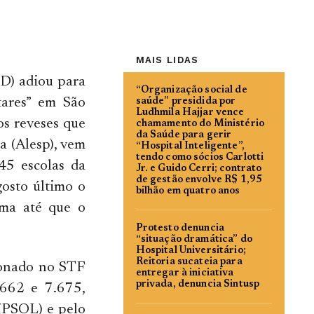
MAIS LIDAS
SD) adiou para
“Organização social de
tares” em São
saúde” presidida por
Ludhmila Hajjar vence
os reveses que
chamamento do Ministério
da Saúde para gerir
a (Alesp), vem
“Hospital Inteligente”,
tendo como sócios Carlotti
45 escolas da
Jr. e Guido Cerri; contrato
de gestão envolve R$ 1,95
osto último o
bilhão em quatro anos
ama até que o
Protesto denuncia
“situação dramática” do
Hospital Universitário;
Reitoria sucateia para
tionado no STF
entregar à iniciativa
privada, denuncia Sintusp
.662 e 7.675,
 (PSOL) e pelo