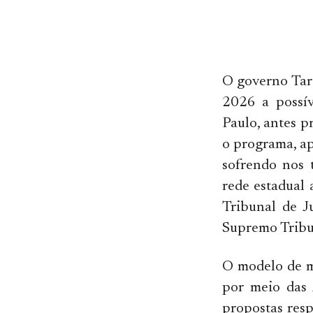
O governo Tarc
2026 a possív
Paulo, antes p
o programa, ap
sofrendo nos 
rede estadual
Tribunal de J
Supremo Tribun
O modelo de mi
por meio das 
propostas res