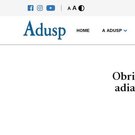
A
A
HOME
A ADUSP
Obri
adia