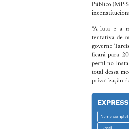
Público (MP-SP
inconstitucion
“A luta e a m
tentativa de m
governo Tarcís
ficará para 
perfil no Inst
total dessa me
privatização da
EXPRESS