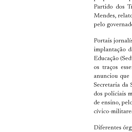
Partido dos T
Mendes, relat
pelo governado
Portais jorna
implantação d
Educação (Sedu
os traços ess
anunciou que 
Secretaria da 
dos policiais 
de ensino, pel
cívico-militare
Diferentes órg