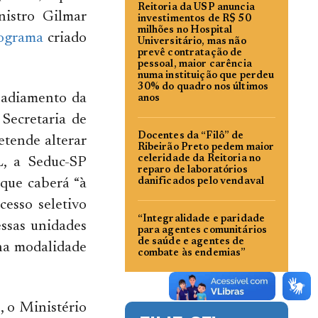
Reitoria da USP anuncia
nistro Gilmar
investimentos de R$ 50
milhões no Hospital
rograma
criado
Universitário, mas não
prevê contratação de
pessoal, maior carência
numa instituição que perdeu
30% do quadro nos últimos
 adiamento da
anos
Secretaria de
Docentes da “Filô” de
etende alterar
Ribeirão Preto pedem maior
celeridade da Reitoria no
L, a Seduc-SP
reparo de laboratórios
 que caberá “à
danificados pelo vendaval
cesso seletivo
“Integralidade e paridade
essas unidades
para agentes comunitários
de saúde e agentes de
 na modalidade
combate às endemias”
, o Ministério