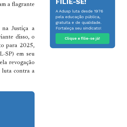
FILIE-SE!
am a flagrante
A Adusp luta desde 1976
pela educação pública,
gratuita e de qualidade.
 na Justiça a
Fortaleça seu sindicato!
iante disso, o
Clique e filie-se já!
sto para 2025,
L-SP) em seu
pela revogação
 luta contra a
.