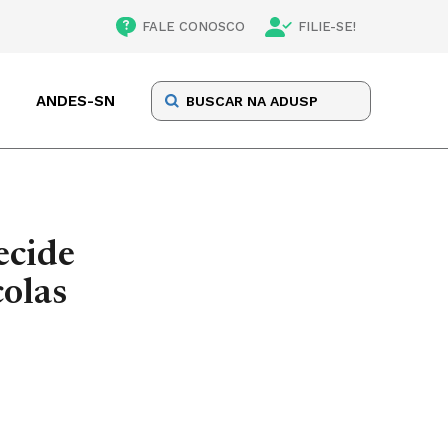
FALE CONOSCO
FILIE-SE!
ANDES-SN
ecide
colas