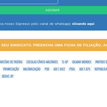
ceba nosso Expresso pelo canal de whatsapp
clicando aqui
SEU SINDICATO. PREENCHA UMA FICHA DE FILIAÇÃO, AQ
TARCÍSIO DE FREITAS
ESCOLAS CÍVICO-MILITARES
TJ-SP
GILMAR MENDES
PARTIDO 
PRIVATIZAÇÃO
MILITARIZAÇÃO
PSD
ADI 7.662
PSOL
ADI 7.675
REPUBLIC
SEDUC-SP