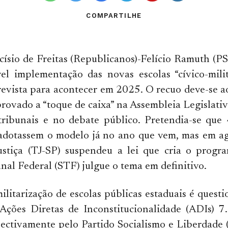
COMPARTILHE
ísio de Freitas (Republicanos)-Felício Ramuth (P
el implementação das novas escolas “cívico-mili
revista para acontecer em 2025. O recuo deve-se a
rovado a “toque de caixa” na Assembleia Legislativ
tribunais e no debate público. Pretendia-se que 
 adotassem o modelo já no ano que vem, mas em ag
ustiça (TJ-SP) suspendeu a lei que cria o progr
al Federal (STF) julgue o tema em definitivo.
litarização de escolas públicas estaduais é ques
Ações Diretas de Inconstitucionalidade (ADIs) 7
pectivamente pelo Partido Socialismo e Liberdade