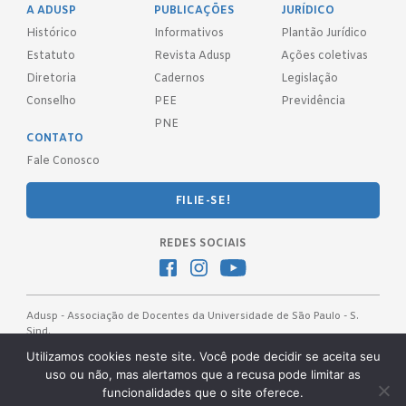
A ADUSP
PUBLICAÇÕES
JURÍDICO
Histórico
Informativos
Plantão Jurídico
Estatuto
Revista Adusp
Ações coletivas
Diretoria
Cadernos
Legislação
Conselho
PEE
Previdência
PNE
CONTATO
Fale Conosco
FILIE-SE!
REDES SOCIAIS
Adusp - Associação de Docentes da Universidade de São Paulo - S.
Sind.
Av. Prof. Almeida Prado, 1366 - São Paulo, SP - CEP 05508-070
Utilizamos cookies neste site. Você pode decidir se aceita seu
uso ou não, mas alertamos que a recusa pode limitar as
Telefones: (11) 3091-4465 / 66 ● (11) 3813-5573 ● (11) 3815-9245 ●
funcionalidades que o site oferece.
(11) 3814-1715 ● (11) 3032-5950