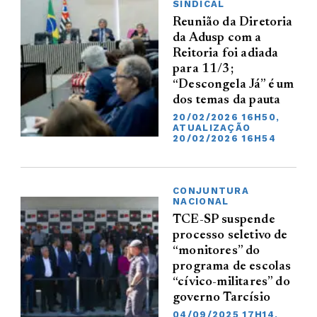
SINDICAL
Reunião da Diretoria
da Adusp com a
Reitoria foi adiada
para 11/3;
“Descongela Já” é um
dos temas da pauta
20/02/2026 16H50,
ATUALIZAÇÃO
20/02/2026 16H54
CONJUNTURA
NACIONAL
TCE-SP suspende
processo seletivo de
“monitores” do
programa de escolas
“cívico-militares” do
governo Tarcísio
04/09/2025 17H14,