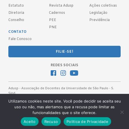
Estatuto
Revista Adusp
Ações coletivas
Diretoria
Cadernos
Legislação
Conselho
PEE
Previdência
PNE
CONTATO
Fale Conosco
FILIE-SE!
REDES SOCIAIS
Adusp - Associação de Docentes da Universidade de São Paulo - S.
Sind.
Av. Prof. Almeida Prado, 1366 - São Paulo, SP - CEP 05508-070
Utilizamos cookies neste site. Você pode decidir se aceita seu
uso ou não, mas alertamos que a recusa pode limitar as
Telefones: (11) 3091-4465 / 66 ● (11) 3813-5573 ● (11) 3815-9245 ●
funcionalidades que o site oferece.
(11) 3814-1715 ● (11) 3032-5950
Desenvolvido pela
OKN Group.
Aceito
Recuso
Politica de Privacidade