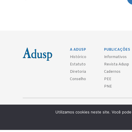
A ADUSP
PUBLICAÇÕES
Histórico
Informativos
Estatuto
Revista Adusp
Diretoria
Cadernos
Conselho
PEE
PNE
Adusp - Associação de Docentes da Universidade de São Paulo - S. 
Utilizamos cookies neste site. Você pode 
Av. Prof. Almeida Prado, 1366 - São Paulo, SP - CEP 05508-070
Telefones: (11) 3091-4465 / 66 ● (11) 3813-5573 ● (11) 3815-9245