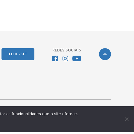
REDES SOCIAIS
FILIE-SE!
tar as funcionalidades que o site oferece.
Desenvolvido pela
OKN Group.