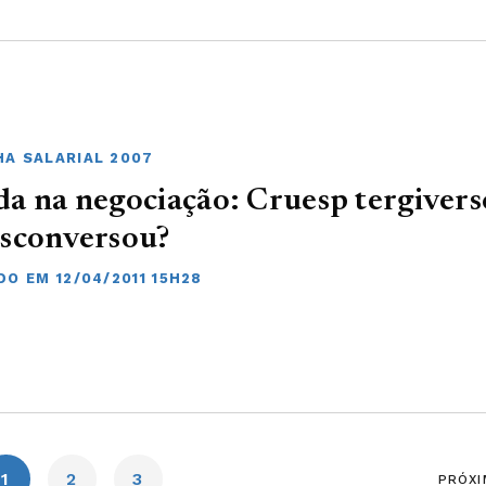
A SALARIAL 2007
a na negociação: Cruesp tergiver
esconversou?
DO EM 12/04/2011 15H28
1
2
3
PRÓXI