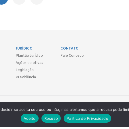
JURÍDICO
CONTATO
Plantão Jurídico
Fale Conosco
Ações coletivas
Legislação
Previdência
Sind.
decidir se aceita seu uso ou não, mas alertamos que a recusa pode limi
 ● (11) 3814-1715 ● (11) 3032-5950
Aceito
Recuso
Politica de Privacidade